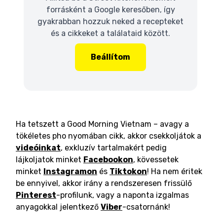
forrásként a Google keresőben, így
gyakrabban hozzuk neked a recepteket
és a cikkeket a találataid között.
Beállítom
Ha tetszett a Good Morning Vietnam – avagy a
tökéletes pho nyomában cikk, akkor csekkoljátok a
videóinkat
, exkluzív tartalmakért pedig
lájkoljatok minket
Facebookon
, kövessetek
minket
Instagramon
és
Tiktokon
! Ha nem éritek
be ennyivel, akkor irány a rendszeresen frissülő
Pinterest
-profilunk, vagy a naponta izgalmas
anyagokkal jelentkező
Viber
-csatornánk!