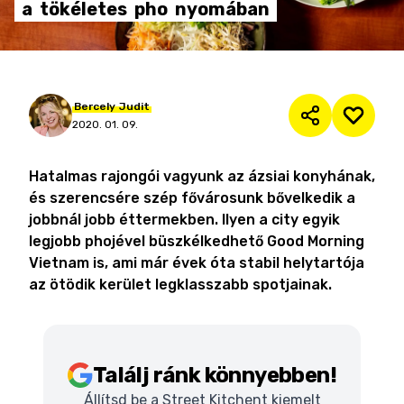
a
tökéletes
pho
nyomában
Bercely
Judit
2020. 01. 09.
Hatalmas rajongói vagyunk az ázsiai konyhának,
és szerencsére szép fővárosunk bővelkedik a
jobbnál jobb éttermekben. Ilyen a city egyik
legjobb phojével büszkélkedhető Good Morning
Vietnam is, ami már évek óta stabil helytartója
az ötödik kerület legklasszabb spotjainak.
Találj ránk könnyebben!
Állítsd be a Street Kitchent kiemelt