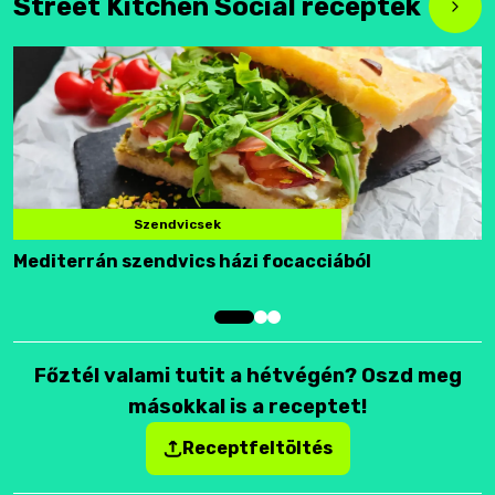
Street Kitchen Social receptek
Szendvicsek
Mediterrán szendvics házi focacciából
F
Főztél valami tutit a hétvégén? Oszd meg
másokkal is a receptet!
Receptfeltöltés