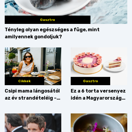
Gasztro
Tényleg olyan egészséges a füge, mint
amilyennek gondoljuk?
Cikkek
Gasztro
Csipi mama lángosától
Ez a 6 torta versenyez
az év strandételéig –
idén a Magyarország
idén is felzabáltuk a
tortája címért
Balaton déli partját