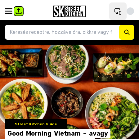
Street Kitchen Guide
Good
Morning
Vietnam
–
avagy