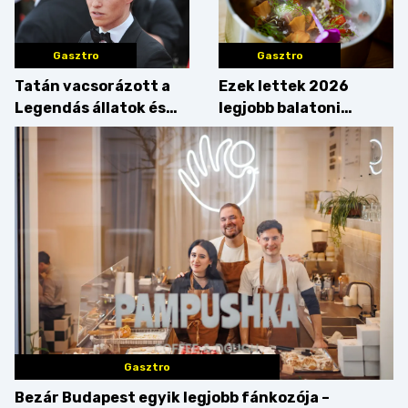
Gasztro
Gasztro
Tatán vacsorázott a
Ezek lettek 2026
Legendás állatok és
legjobb balatoni
megfigyelésük sztárja!
strandételei –
végigkóstoltuk a
győzteseket
Gasztro
Bezár Budapest egyik legjobb fánkozója –