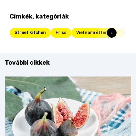
Címkék, kategóriák
Street Kitchen
Friss
Vietnami étterem
Stree
További cikkek