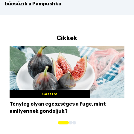
búcsúzik a Pampushka
Cikkek
Gasztro
Tényleg olyan egészséges a füge, mint
Csi
amilyennek gondoljuk?
idén