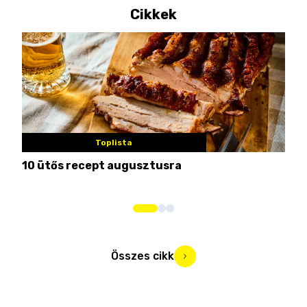
Cikkek
Toplista
10 ütős recept augusztusra
Pén
Összes cikk