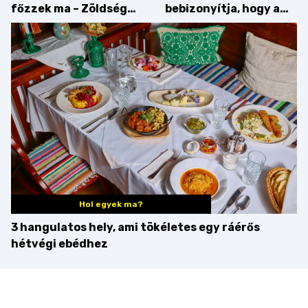
főzzek ma – Zöldség
bebizonyítja, hogy a
minden mennyiségben
barack húsok mellé is
zseniális
Hol egyek ma?
3 hangulatos hely, ami tökéletes egy ráérős
hétvégi ebédhez