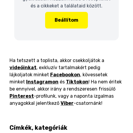
és a cikkeket a találataid között.
Beállítom
Ha tetszett a toplista, akkor csekkoljátok a
videóinkat
, exkluzív tartalmakért pedig
lájkoljatok minket
Facebookon
, kövessetek
minket
Instagramon
és
Tiktokon
! Ha nem éritek
be ennyivel, akkor irány a rendszeresen frissülő
Pinterest
-profilunk, vagy a naponta izgalmas
anyagokkal jelentkező
Viber
-csatornánk!
Címkék, kategóriák