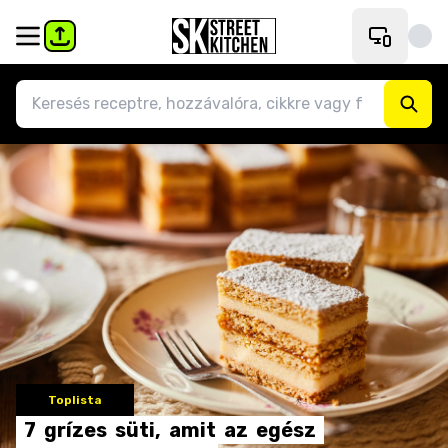
Toplista
7
grízes
süti,
amit
az
egész