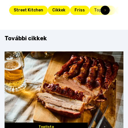
Street Kitchen
Cikkek
Friss
Toplista
tej
További cikkek
Toplista