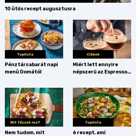
10 ütős recept augusztusra
Toplista
Cikkek
Pénztárcabarát napi
Miért lett ennyire
menü Domától
népszerű az Espresso
Martini – és mit
érdemes enni mellé?
Mit főzzek ma?
Toplista
Nem tudom, mit
6 recept, ami