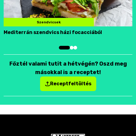
Szendvicsek
Mediterrán szendvics házi focacciából
F
Főztél valami tutit a hétvégén? Oszd meg
másokkal is a receptet!
Receptfeltöltés