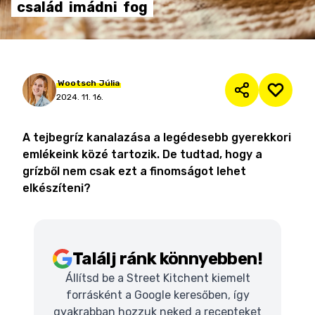
család
imádni
fog
Wootsch
Júlia
2024. 11. 16.
A tejbegríz kanalazása a legédesebb gyerekkori
emlékeink közé tartozik. De tudtad, hogy a
grízből nem csak ezt a finomságot lehet
elkészíteni?
Találj ránk könnyebben!
Állítsd be a Street Kitchent kiemelt
forrásként a Google keresőben, így
gyakrabban hozzuk neked a recepteket