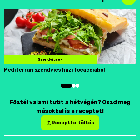
Szendvicsek
Mediterrán szendvics házi focacciából
F
Főztél valami tutit a hétvégén? Oszd meg
másokkal is a receptet!
Receptfeltöltés