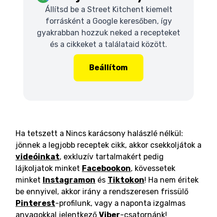
Állítsd be a Street Kitchent kiemelt
forrásként a Google keresőben, így
gyakrabban hozzuk neked a recepteket
és a cikkeket a találataid között.
Beállítom
Ha tetszett a Nincs karácsony halászlé nélkül:
jönnek a legjobb receptek cikk, akkor csekkoljátok a
videóinkat
, exkluzív tartalmakért pedig
lájkoljatok minket
Facebookon
, kövessetek
minket
Instagramon
és
Tiktokon
! Ha nem éritek
be ennyivel, akkor irány a rendszeresen frissülő
Pinterest
-profilunk, vagy a naponta izgalmas
anyagokkal jelentkező
Viber
-csatornánk!