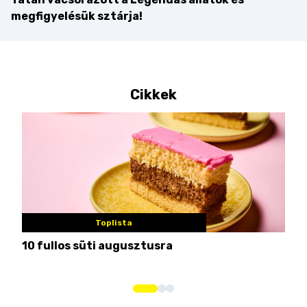
megfigyelésük sztárja!
Cikkek
Toplista
10 fullos süti augusztusra
Nem
me