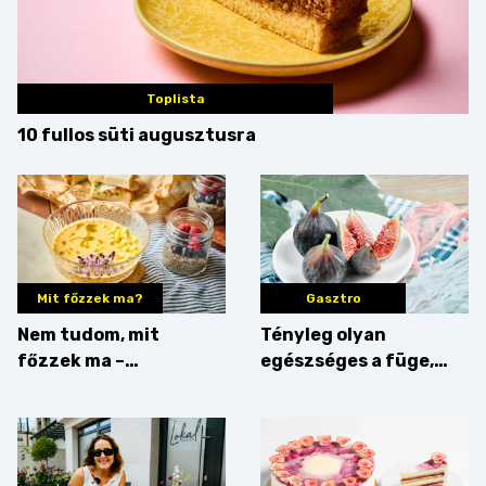
Toplista
10 fullos süti augusztusra
Mit főzzek ma?
Gasztro
Nem tudom, mit
Tényleg olyan
főzzek ma –
egészséges a füge,
Villámgyors menü
mint amilyennek
gondoljuk?