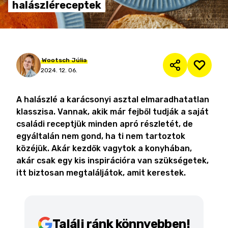
halászléreceptek
Wootsch
Júlia
2024. 12. 06.
A halászlé a karácsonyi asztal elmaradhatatlan
klasszisa. Vannak, akik már fejből tudják a saját
családi receptjük minden apró részletét, de
egyáltalán nem gond, ha ti nem tartoztok
közéjük. Akár kezdők vagytok a konyhában,
akár csak egy kis inspirációra van szükségetek,
itt biztosan megtaláljátok, amit kerestek.
Találj ránk könnyebben!