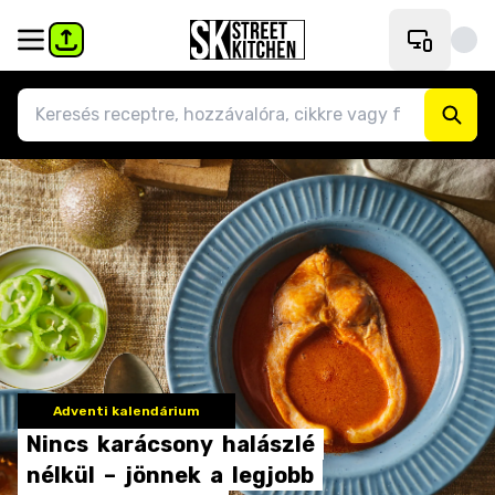
Adventi kalendárium
Nincs
karácsony
halászlé
nélkül
–
jönnek
a
legjobb