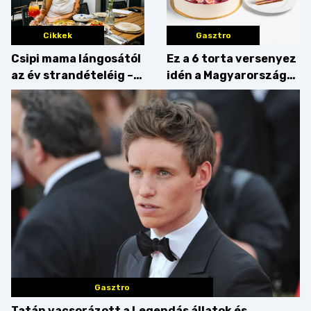
Cikkek
Gasztro
Csipi mama lángosától
Ez a 6 torta versenyez
az év strandételéig –
idén a Magyarország
idén is felzabáltuk a
tortája címért
Balaton déli partját
Gasztro
Tatán vacsorázott a Legendás állatok és