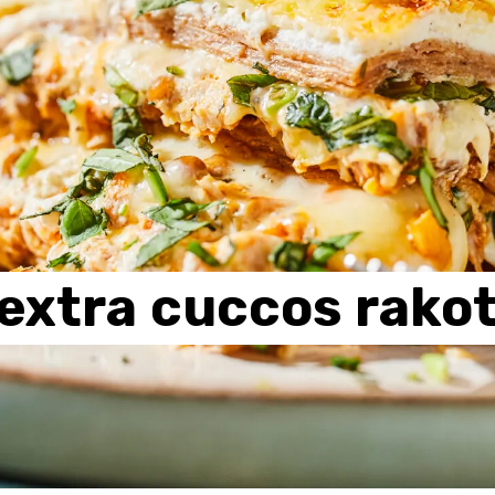
extra
cuccos
rako