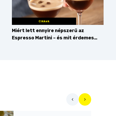
Cikkek
Miért lett ennyire népszerű az
Espresso Martini – és mit érdemes
enni mellé?