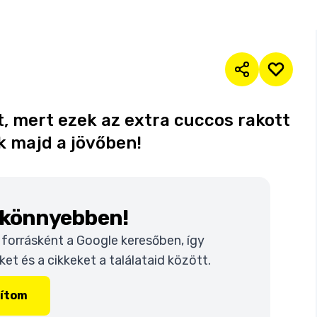
t, mert ezek az extra cuccos rakott
k majd a jövőben!
k könnyebben!
t forrásként a Google keresőben, így
t és a cikkeket a találataid között.
lítom