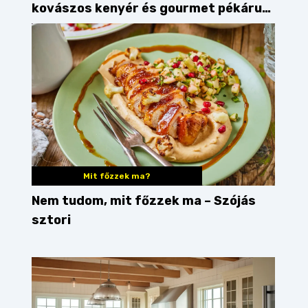
kovászos kenyér és gourmet pékáruk
Palkonyán
Mit főzzek ma?
Nem tudom, mit főzzek ma – Szójás
sztori