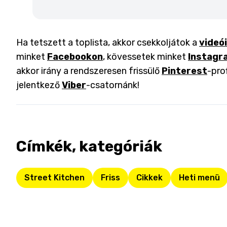
Ha tetszett a toplista, akkor csekkoljátok a
videó
minket
Facebookon
, kövessetek minket
Instagr
akkor irány a rendszeresen frissülő
Pinterest
-pro
jelentkező
Viber
-csatornánk!
Címkék, kategóriák
Street Kitchen
Friss
Cikkek
Heti menü