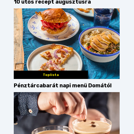
10 ütős recept augusztusra
Toplista
Pénztárcabarát napi menü Domától