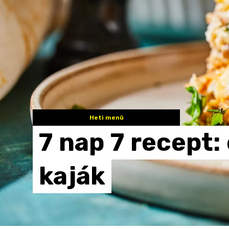
Heti menü
7
nap
7
recept:
kaják