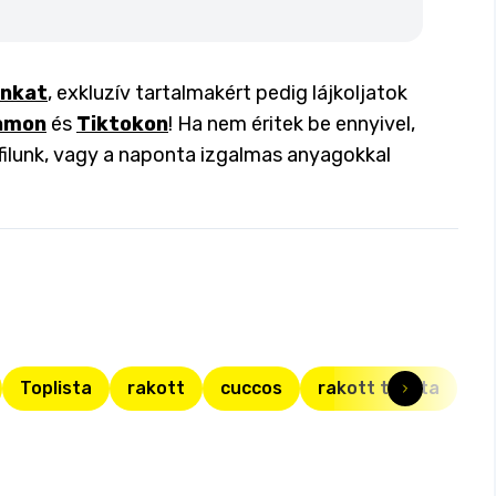
inkat
, exkluzív tartalmakért pedig lájkoljatok
amon
és
Tiktokon
! Ha nem éritek be ennyivel,
filunk, vagy a naponta izgalmas anyagokkal
Toplista
rakott
cuccos
rakott tészta