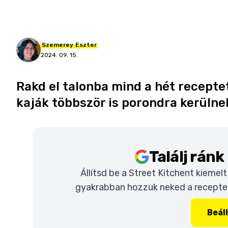
Szemerey
Eszter
2024. 09. 15.
Rakd el talonba mind a hét recepte
kaják többször is porondra kerülne
Találj rán
Állítsd be a Street Kitchent kiemel
gyakrabban hozzuk neked a recepteke
Beál