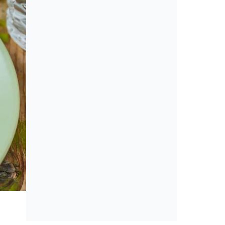
Cikkek
Amerikai konyha: álom vagy min
érveket