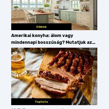
Cikkek
Amerikai konyha: álom vagy
mindennapi bosszúság? Mutatjuk az
érveket
Toplista