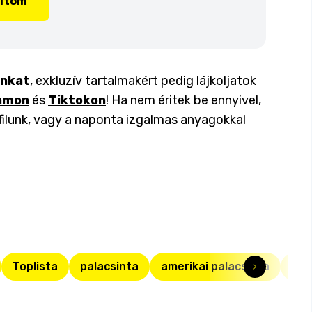
lítom
inkat
, exkluzív tartalmakért pedig lájkoljatok
amon
és
Tiktokon
! Ha nem éritek be ennyivel,
filunk, vagy a naponta izgalmas anyagokkal
Toplista
palacsinta
amerikai palacsinta
het