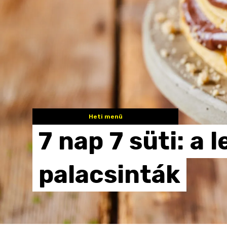
Heti menü
7
nap
7
süti:
a
l
palacsinták