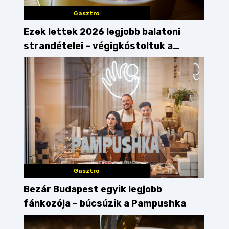
Gasztro
Ezek lettek 2026 legjobb balatoni
strandételei – végigkóstoltuk a
győzteseket
Gasztro
Bezár Budapest egyik legjobb
fánkozója – búcsúzik a Pampushka