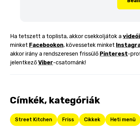
Beál
Ha tetszett a toplista, akkor csekkoljátok a
videó
minket
Facebookon
, kövessetek minket
Instagr
akkor irány a rendszeresen frissülő
Pinterest
-pro
jelentkező
Viber
-csatornánk!
Címkék, kategóriák
Street Kitchen
Friss
Cikkek
Heti menü