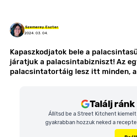
Szemerey
Eszter
2024. 03. 04.
Kapaszkodjatok bele a palacsintas
járatjuk a palacsintabizniszt! Az eg
palacsintatortáig lesz itt minden,
Találj rán
Állítsd be a Street Kitchent kiemel
gyakrabban hozzuk neked a recepteke