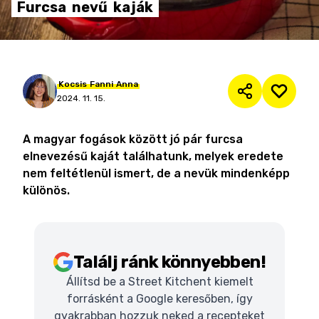
Furcsa
nevű
kaják
Kocsis
Fanni
Anna
2024. 11. 15.
A magyar fogások között jó pár furcsa
elnevezésű kaját találhatunk, melyek eredete
nem feltétlenül ismert, de a nevük mindenképp
különös.
Találj ránk könnyebben!
Állítsd be a Street Kitchent kiemelt
forrásként a Google keresőben, így
gyakrabban hozzuk neked a recepteket