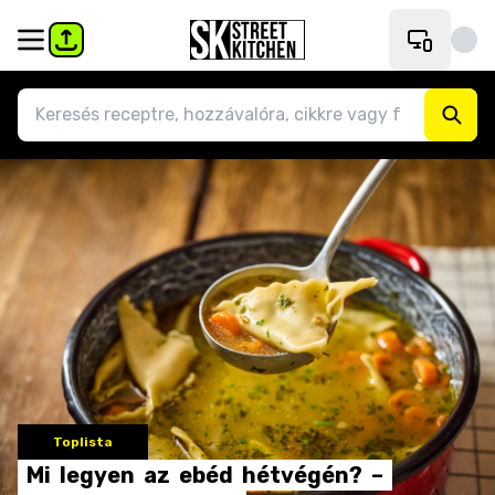
Toplista
Mi
legyen
az
ebéd
hétvégén?
–