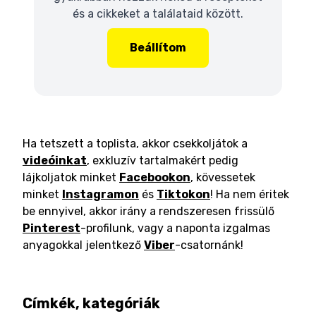
és a cikkeket a találataid között.
Beállítom
Ha tetszett a toplista, akkor csekkoljátok a
videóinkat
, exkluzív tartalmakért pedig
lájkoljatok minket
Facebookon
, kövessetek
minket
Instagramon
és
Tiktokon
! Ha nem éritek
be ennyivel, akkor irány a rendszeresen frissülő
Pinterest
-profilunk, vagy a naponta izgalmas
anyagokkal jelentkező
Viber
-csatornánk!
Címkék, kategóriák