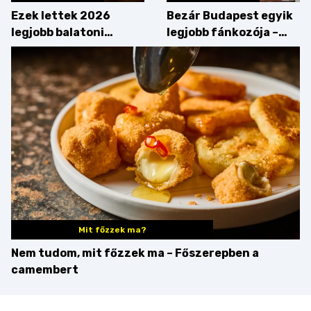
Ezek lettek 2026
Bezár Budapest egyik
legjobb balatoni
legjobb fánkozója –
strandételei –
búcsúzik a Pampushka
végigkóstoltuk a
győzteseket
Mit főzzek ma?
Nem tudom, mit főzzek ma – Főszerepben a
camembert