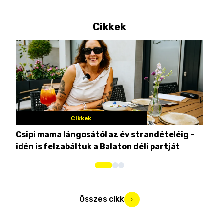
Cikkek
Cikkek
Csipi mama lángosától az év strandételéig –
Ez 
idén is felzabáltuk a Balaton déli partját
tor
Összes cikk