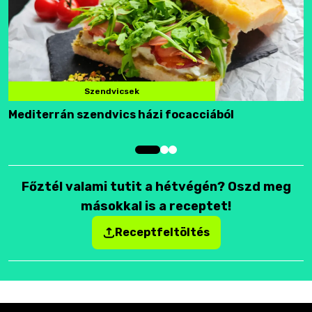
Szendvicsek
Mediterrán szendvics házi focacciából
F
Főztél valami tutit a hétvégén? Oszd meg
másokkal is a receptet!
Receptfeltöltés