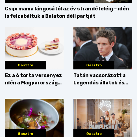
Csipi mama lángosától az év strandételéig – idén
is felzabáltuk a Balaton déli partját
Gasztro
Gasztro
Ez a 6 torta versenyez
Tatán vacsorázott a
idén a Magyarország
Legendás állatok és
tortája címért
megfigyelésük sztárja!
Gasztro
Gasztro