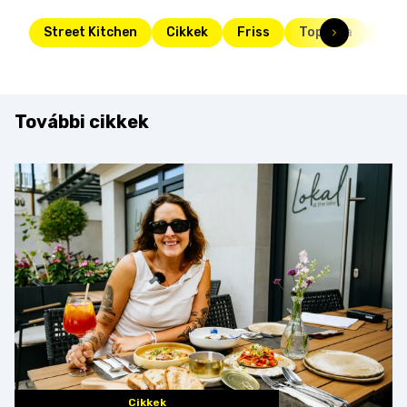
Street Kitchen
Cikkek
Friss
Toplista
hét
További cikkek
Cikkek