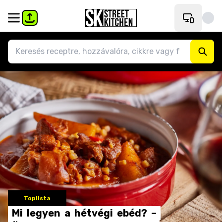
Toplista
Mi
legyen
a
hétvégi
ebéd?
–