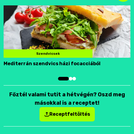
Szendvicsek
Mediterrán szendvics házi focacciából
F
Főztél valami tutit a hétvégén? Oszd meg
másokkal is a receptet!
Receptfeltöltés