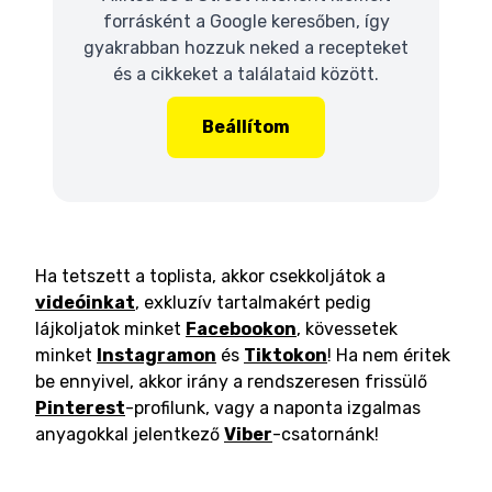
forrásként a Google keresőben, így
gyakrabban hozzuk neked a recepteket
és a cikkeket a találataid között.
Beállítom
Ha tetszett a toplista, akkor csekkoljátok a
videóinkat
, exkluzív tartalmakért pedig
lájkoljatok minket
Facebookon
, kövessetek
minket
Instagramon
és
Tiktokon
! Ha nem éritek
be ennyivel, akkor irány a rendszeresen frissülő
Pinterest
-profilunk, vagy a naponta izgalmas
anyagokkal jelentkező
Viber
-csatornánk!