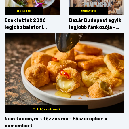
Gasztro
Gasztro
Ezek lettek 2026
Bezár Budapest egyik
legjobb balatoni
legjobb fánkozója –
strandételei –
búcsúzik a Pampushka
végigkóstoltuk a
győzteseket
Mit főzzek ma?
Nem tudom, mit főzzek ma – Főszerepben a
camembert