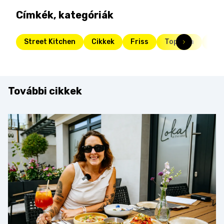
Címkék, kategóriák
Street Kitchen
Cikkek
Friss
Toplista
pör
További cikkek