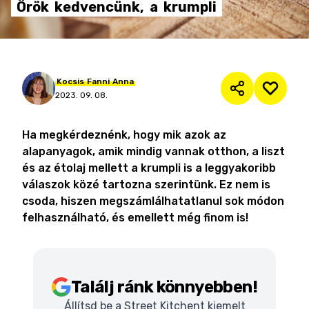
Örök
kedvencünk,
a
krumpli
Kocsis
Fanni
Anna
2023. 09. 08.
Ha megkérdeznénk, hogy mik azok az
alapanyagok, amik mindig vannak otthon, a liszt
és az étolaj mellett a krumpli is a leggyakoribb
válaszok közé tartozna szerintünk. Ez nem is
csoda, hiszen megszámlálhatatlanul sok módon
felhasználható, és emellett még finom is!
Találj ránk könnyebben!
Állítsd be a Street Kitchent kiemelt