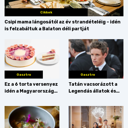
Cikkek
Csipi mama lángosától az év strandételéig – idén
is felzabáltuk a Balaton déli partját
Gasztro
Gasztro
Ez a 6 torta versenyez
Tatán vacsorázott a
idén a Magyarország
Legendás állatok és
tortája címért
megfigyelésük sztárja!