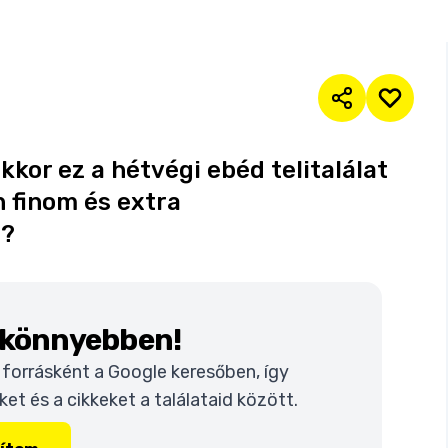
kor ez a hétvégi ebéd telitalálat
n finom és extra
n?
k könnyebben!
t forrásként a Google keresőben, így
t és a cikkeket a találataid között.