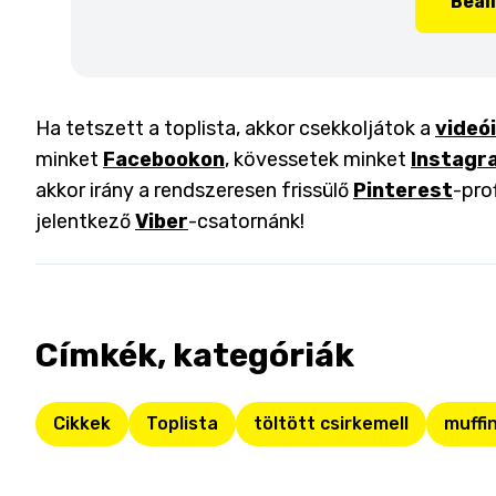
Beál
Ha tetszett a toplista, akkor csekkoljátok a
videó
minket
Facebookon
, kövessetek minket
Instagr
akkor irány a rendszeresen frissülő
Pinterest
-pro
jelentkező
Viber
-csatornánk!
Címkék, kategóriák
Cikkek
Toplista
töltött csirkemell
muffi