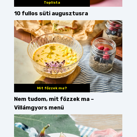
Toplista
10 fullos süti augusztusra
Mit főzzek ma?
Nem tudom, mit főzzek ma –
Villámgyors menü