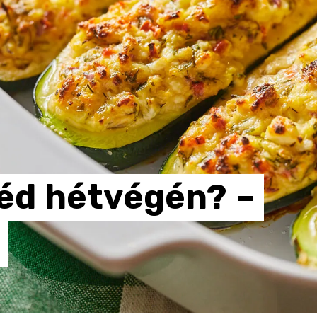
éd
hétvégén?
–