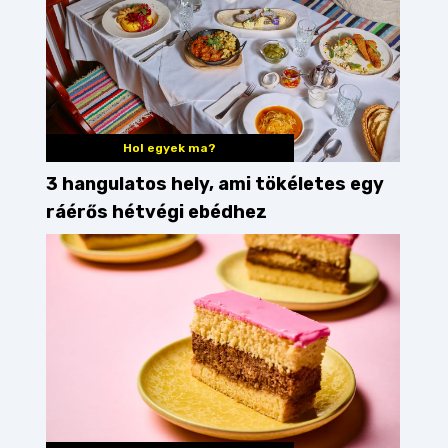
Hol egyek ma?
3 hangulatos hely, ami tökéletes egy
ráérős hétvégi ebédhez