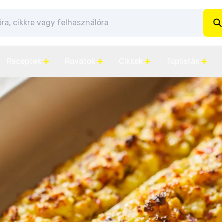
Receptek
Rovatok
Cikkek
Toplisták