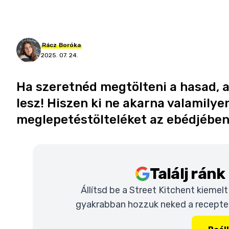
Rácz
Boróka
2025. 07. 24.
Ha szeretnéd megtölteni a hasad, ak
lesz! Hiszen ki ne akarna valamilye
meglepetéstölteléket az ebédjébe
Találj rán
Állítsd be a Street Kitchent kiemel
gyakrabban hozzuk neked a recepteke