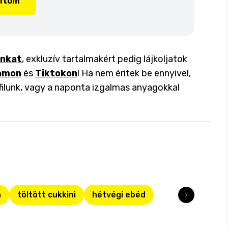
lítom
inkat
, exkluzív tartalmakért pedig lájkoljatok
amon
és
Tiktokon
! Ha nem éritek be ennyivel,
filunk, vagy a naponta izgalmas anyagokkal
n
töltött cukkini
hétvégi ebéd