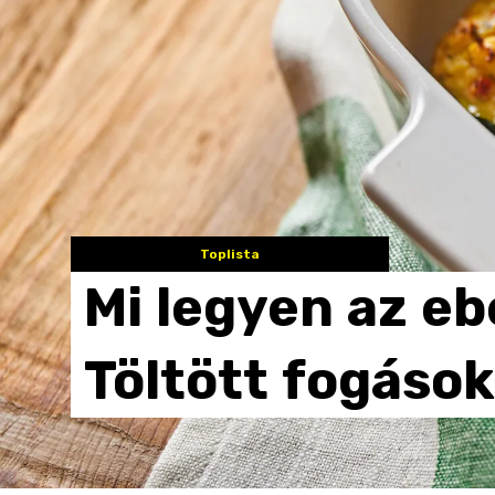
Toplista
Mi
legyen
az
eb
Töltött
fogások