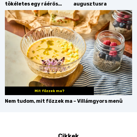
tökéletes egy ráérős
augusztusra
hétvégi ebédhez
Mit főzzek ma?
Nem tudom, mit főzzek ma – Villámgyors menü
Cikkek