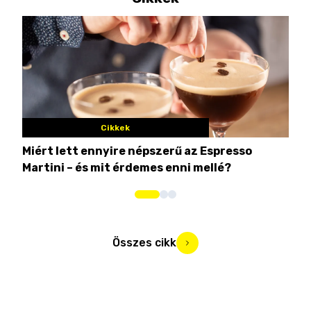
Cikkek
Miért lett ennyire népszerű az Espresso
Nem
Martini – és mit érdemes enni mellé?
men
Összes cikk