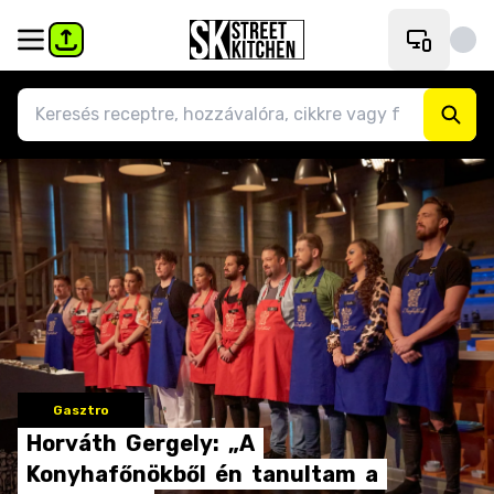
Gasztro
Horváth
Gergely:
„A
Konyhafőnökből
én
tanultam
a