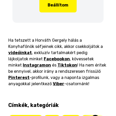
Beállítom
Ha tetszett a Horváth Gergely hálás a
Konyhafőnök séfjeinek cikk, akkor csekkoljátok a
videóinkat
, exkluzív tartalmakért pedig
lájkoljatok minket
Facebookon
, kövessetek
minket
Instagramon
és
Tiktokon
! Ha nem éritek
be ennyivel, akkor irány a rendszeresen frissülő
Pinterest
-profilunk, vagy a naponta izgalmas
anyagokkal jelentkező
Viber
-csatornánk!
Címkék, kategóriák