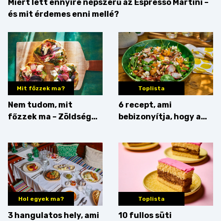
Miért lett ennyire népszerű az Espresso Martini –
és mit érdemes enni mellé?
Mit főzzek ma?
Toplista
Nem tudom, mit
6 recept, ami
főzzek ma – Zöldség
bebizonyítja, hogy a
minden mennyiségben
barack húsok mellé is
zseniális
Hol egyek ma?
Toplista
3 hangulatos hely, ami
10 fullos süti