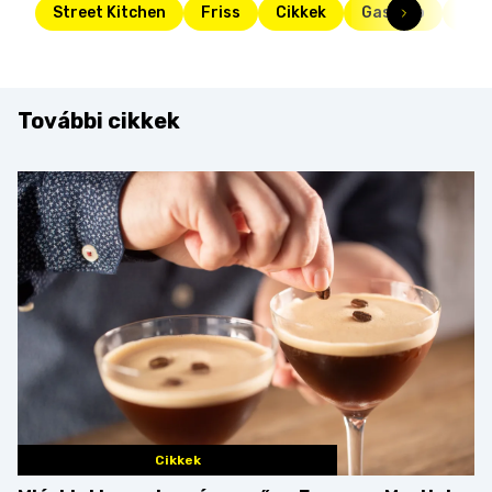
Street Kitchen
Friss
Cikkek
Gasztro
kon
További cikkek
Cikkek