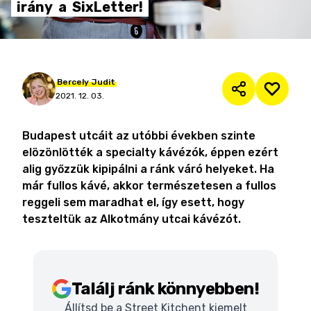
irány
a
SixLetter!
Bercely
Judit
2021. 12. 03.
Budapest utcáit az utóbbi években szinte
elözönlötték a specialty kávézók, éppen ezért
alig győzzük kipipálni a ránk váró helyeket. Ha
már fullos kávé, akkor természetesen a fullos
reggeli sem maradhat el, így esett, hogy
teszteltük az Alkotmány utcai kávézót.
Találj ránk könnyebben!
Állítsd be a Street Kitchent kiemelt