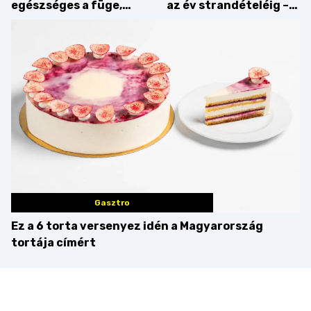
egészséges a füge,
az év strandételéig –
mint amilyennek
idén is felzabáltuk a
gondoljuk?
Balaton déli partját
Gasztro
Ez a 6 torta versenyez idén a Magyarország
tortája címért