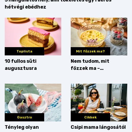
hétvégi ebédhez
Toplista
Mit főzzek ma?
10 fullos süti
Nem tudom, mit
augusztusra
főzzek ma –
Villámgyors menü
Gasztro
Cikkek
Tényleg olyan
Csipi mama lángosától