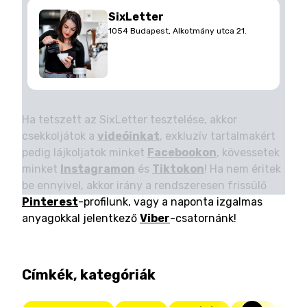
SixLetter
1054 Budapest, Alkotmány utca 21.
Ha tetszett az SixLetter tesztelése, akkor
csekkoljátok a
videóinkat
, exkluzív tartalmakért
pedig lájkoljatok minket
Facebookon
, kövessetek
minket
Instagramon
és
Tiktokon
! Ha nem éritek
be ennyivel, akkor irány a rendszeresen frissülő
Pinterest
-profilunk, vagy a naponta izgalmas
anyagokkal jelentkező
Viber
-csatornánk!
Címkék, kategóriák