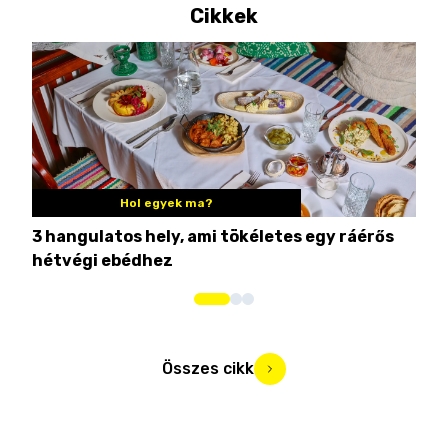
Cikkek
Hol egyek ma?
3 hangulatos hely, ami tökéletes egy ráérős
10 
hétvégi ebédhez
Összes cikk