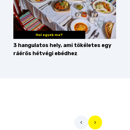
Hol egyek ma?
3 hangulatos hely, ami tökéletes egy
ráérős hétvégi ebédhez