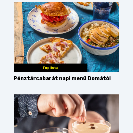
Toplista
Pénztárcabarát napi menü Domától