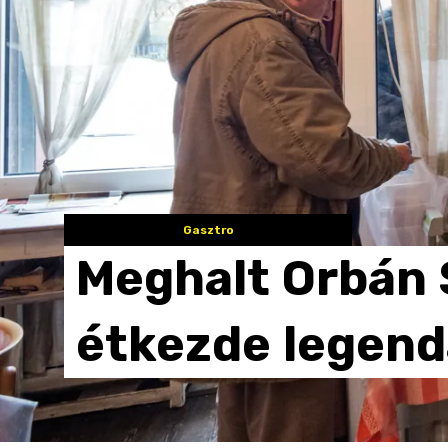
Gasztro
Meghalt
Orbán
étkezde
legend