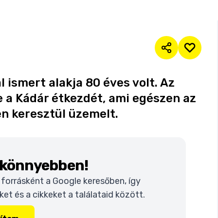
 ismert alakja 80 éves volt. Az
 a Kádár étkezdét, ami egészen az
en keresztül üzemelt.
k könnyebben!
t forrásként a Google keresőben, így
t és a cikkeket a találataid között.