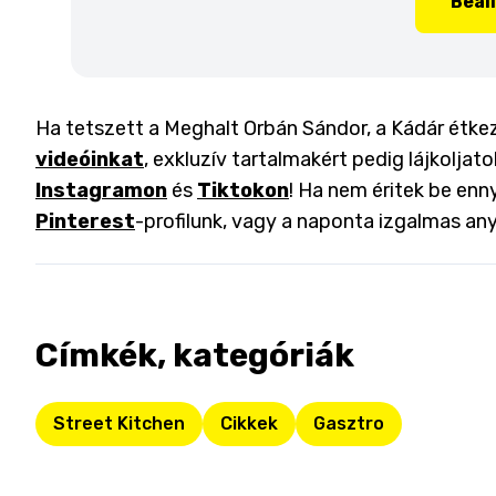
Beál
Ha tetszett a Meghalt Orbán Sándor, a Kádár étkez
videóinkat
, exkluzív tartalmakért pedig lájkoljat
Instagramon
és
Tiktokon
! Ha nem éritek be enny
Pinterest
-profilunk, vagy a naponta izgalmas an
Címkék, kategóriák
Street Kitchen
Cikkek
Gasztro