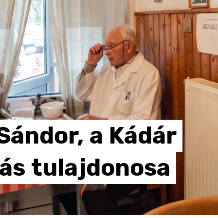
Sándor,
a
Kádár
ás
tulajdonosa