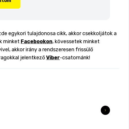
lítom
de egykori tulajdonosa cikk, akkor csekkoljátok a
ok minket
Facebookon
, kövessetek minket
ivel, akkor irány a rendszeresen frissülő
yagokkal jelentkező
Viber
-csatornánk!