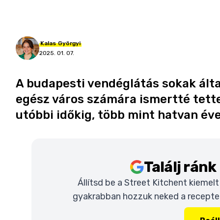
Kalas
Györgyi
2025. 01. 07.
A budapesti vendéglátás sokak által
egész város számára ismertté tette
utóbbi időkig, több mint hatvan év
Találj rán
Állítsd be a Street Kitchent kiemel
gyakrabban hozzuk neked a recepteke