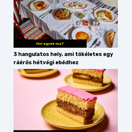
Hol egyek ma?
3 hangulatos hely, ami tökéletes egy
ráérős hétvégi ebédhez