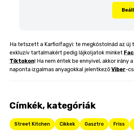
Beál
Ha tetszett a Karfiolfagyi: te megkóstolnád az új 
exkluzív tartalmakért pedig lájkoljatok minket
Fac
Tiktokon
! Ha nem éritek be ennyivel, akkor irány 
naponta izgalmas anyagokkal jelentkező
Viber
-cs
Címkék, kategóriák
Street Kitchen
Cikkek
Gasztro
Friss