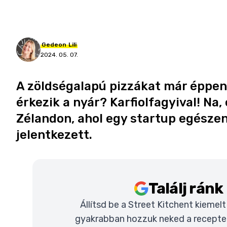
Gedeon
Lili
2024. 05. 07.
A zöldségalapú pizzákat már éppen
érkezik a nyár? Karfiolfagyival! Na
Zélandon, ahol egy startup egészen
jelentkezett.
Találj rán
Állítsd be a Street Kitchent kiemel
gyakrabban hozzuk neked a recepteke