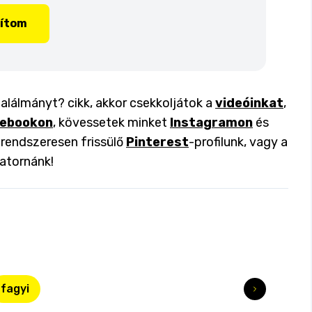
lítom
találmányt? cikk, akkor csekkoljátok a
videóinkat
,
ebookon
, kövessetek minket
Instagramon
és
a rendszeresen frissülő
Pinterest
-profilunk, vagy a
atornánk!
fagyi