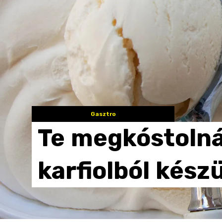
Gasztro
Te
megkóstolná
karfiolból
készü