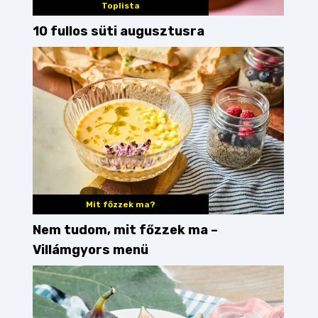
Toplista
10 fullos süti augusztusra
Mit főzzek ma?
Nem tudom, mit főzzek ma –
Villámgyors menü