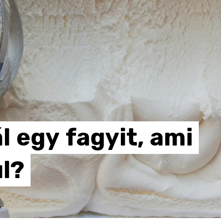
l
egy
fagyit,
ami
l?