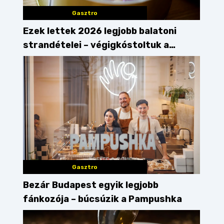
Gasztro
Ezek lettek 2026 legjobb balatoni
strandételei – végigkóstoltuk a
győzteseket
Gasztro
Bezár Budapest egyik legjobb
fánkozója – búcsúzik a Pampushka