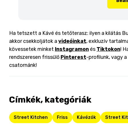
Beál
Ha tetszett a Kávé és tetőterasz: ilyen a kilátás
akkor csekkoljátok a
videóinkat
, exkluzív tartalm
kövessetek minket
Instagramon
és
Tiktokon
! H
rendszeresen frissülő
Pinterest
-profilunk, vagy 
csatornánk!
Címkék, kategóriák
Street Kitchen
Friss
Kávézók
Street Ki