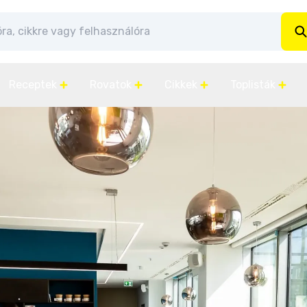
Receptek
Rovatok
Cikkek
Toplisták