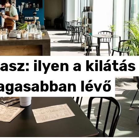
asz:
ilyen
a
kilátás
agasabban
lévő