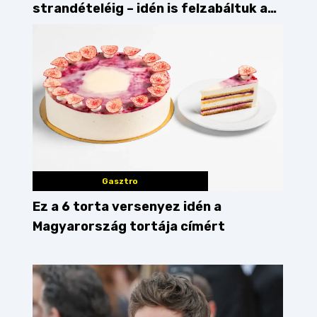
strandételéig – idén is felzabáltuk a
Balaton déli partját
Gasztro
Ez a 6 torta versenyez idén a
Magyarország tortája címért