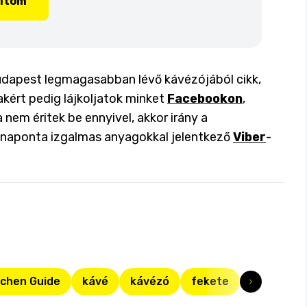
lítom
 Budapest legmagasabban lévő kávézójából cikk,
akért pedig lájkoljatok minket
Facebookon
,
a nem éritek be ennyivel, akkor irány a
a naponta izgalmas anyagokkal jelentkező
Viber
-
tchen Guide
kávé
kávézó
fekete