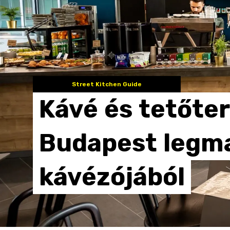
Street Kitchen Guide
Kávé
és
tetőter
Budapest
legm
kávézójából