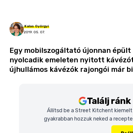
Kalas
Györgyi
2019. 05. 07.
Egy mobilszogáltató újonnan épült
nyolcadik emeleten nyitott kávézót
újhullámos kávézók rajongói már bi
Találj rán
Állítsd be a Street Kitchent kiemel
gyakrabban hozzuk neked a recepteke