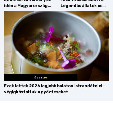
idén a Magyarország
Legendás állatok és
tortája címért
megfigyelésük sztárja!
Gasztro
Ezek lettek 2026 legjobb balatoni strandételei –
végigkóstoltuk a győzteseket