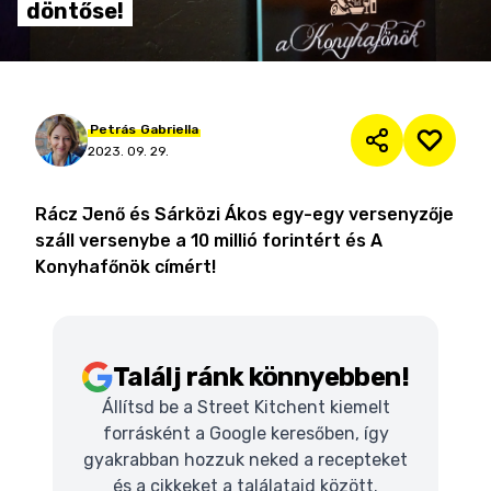
döntőse!
Petrás
Gabriella
2023. 09. 29.
Rácz Jenő és Sárközi Ákos egy-egy versenyzője
száll versenybe a 10 millió forintért és A
Konyhafőnök címért!
Találj ránk könnyebben!
Állítsd be a Street Kitchent kiemelt
forrásként a Google keresőben, így
gyakrabban hozzuk neked a recepteket
és a cikkeket a találataid között.