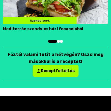
Szendvicsek
Mediterrán szendvics házi focacciából
F
Főztél valami tutit a hétvégén? Oszd meg
másokkal is a receptet!
Receptfeltöltés