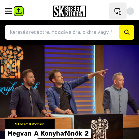
Street Kitchen
Megvan
A
Konyhafőnök
2