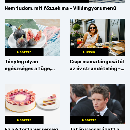
Nem tudom, mit főzzek ma – Villámgyors menü
Gasztro
Cikkek
Tényleg olyan
Csipi mama lángosától
egészséges a füge,
az év strandételéig –
mint amilyennek
idén is felzabáltuk a
gondoljuk?
Balaton déli partját
Gasztro
Gasztro
Ez a 6 torta versenyez
Tatán vacsorázott a