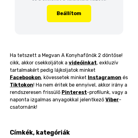
Beállítom
Ha tetszett a Megvan A Konyhafőnök 2 döntőse!
cikk, akkor csekkoljátok a
videóinkat
, exkluzív
tartalmakért pedig lájkoljatok minket
Facebookon
, kövessetek minket
Instagramon
és
Tiktokon
! Ha nem éritek be ennyivel, akkor irány a
rendszeresen frissülő
Pinterest
-profilunk, vagy a
naponta izgalmas anyagokkal jelentkező
Viber
-
csatornánk!
Címkék, kategóriák