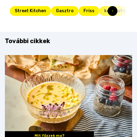
Street Kitchen
Gasztro
Friss
konyhafőnök
További cikkek
Mit főzzek ma?