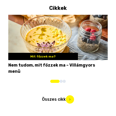
Cikkek
Mit főzzek ma?
Nem tudom, mit főzzek ma – Villámgyors
Tén
menü
ami
Összes cikk