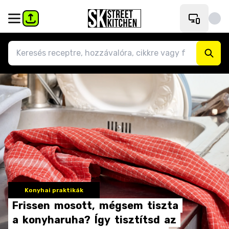
Konyhai praktikák
Frissen
mosott,
mégsem
tiszta
a
konyharuha?
Így
tisztítsd
az