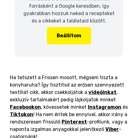
forrásként a Google keresőben, így
gyakrabban hozzuk neked a recepteket
és a cikkeket a találataid között.
Beállítom
Ha tetszett a Frissen mosott, mégsem tiszta a
konyharuha? Így tisztítsd az erősen szennyezett
textíliát cikk, akkor csekkoljátok a
videóinkat
,
exkluzív tartalmakért pedig lájkoljatok minket
Facebookon
, kövessetek minket
Instagramon
és
Tiktokon
! Ha nem éritek be ennyivel, akkor irány a
rendszeresen frissülő
Pinterest
-profilunk, vagy a
naponta izgalmas anyagokkal jelentkező
Viber
-
csatornánk!