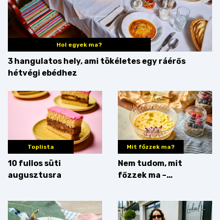
Hol egyek ma?
3 hangulatos hely, ami tökéletes egy ráérős
hétvégi ebédhez
Toplista
Mit főzzek ma?
10 fullos süti
Nem tudom, mit
augusztusra
főzzek ma –
Villámgyors menü