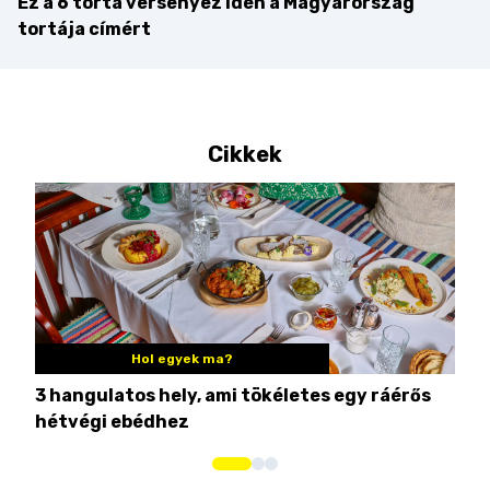
Ez a 6 torta versenyez idén a Magyarország
tortája címért
Cikkek
Hol egyek ma?
3 hangulatos hely, ami tökéletes egy ráérős
10 
hétvégi ebédhez