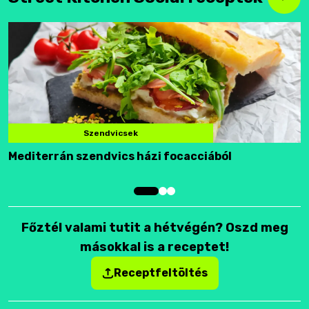
Szendvicsek
Mediterrán szendvics házi focacciából
F
Főztél valami tutit a hétvégén? Oszd meg
másokkal is a receptet!
Receptfeltöltés