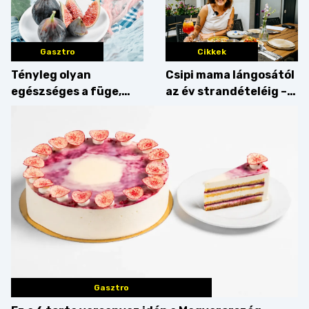
Gasztro
Cikkek
Tényleg olyan
Csipi mama lángosától
egészséges a füge,
az év strandételéig –
mint amilyennek
idén is felzabáltuk a
gondoljuk?
Balaton déli partját
Gasztro