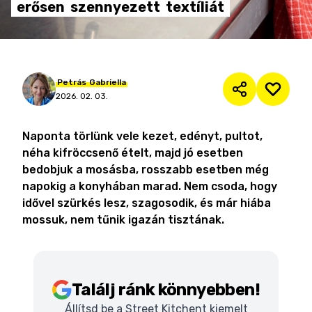
erősen
szennyezett
textíliát
Petrás
Gabriella
2026. 02. 03.
Naponta törlünk vele kezet, edényt, pultot,
néha kifröccsenő ételt, majd jó esetben
bedobjuk a mosásba, rosszabb esetben még
napokig a konyhában marad. Nem csoda, hogy
idővel szürkés lesz, szagosodik, és már hiába
mossuk, nem tűnik igazán tisztának.
Találj ránk könnyebben!
Állítsd be a Street Kitchent kiemelt