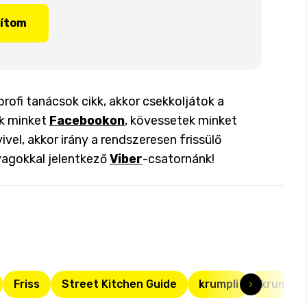
lítom
profi tanácsok cikk, akkor csekkoljátok a
ok minket
Facebookon
, kövessetek minket
ivel, akkor irány a rendszeresen frissülő
yagokkal jelentkező
Viber
-csatornánk!
Friss
Street Kitchen Guide
krumpli
krumpli