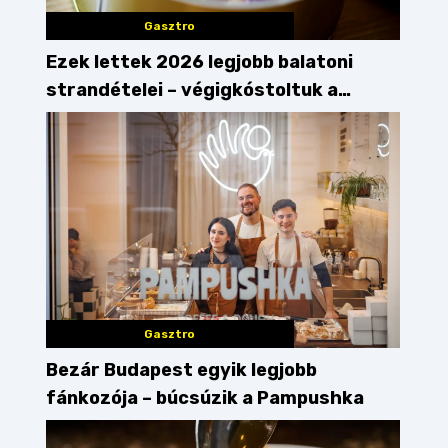
Gasztro
Ezek lettek 2026 legjobb balatoni
strandételei – végigkóstoltuk a
győzteseket
Gasztro
Bezár Budapest egyik legjobb
fánkozója – búcsúzik a Pampushka