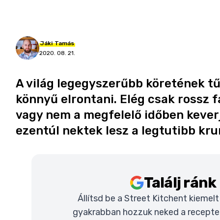
Jáki
Tamás
2020. 08. 21.
A világ legegyszerűbb köretének t
könnyű elrontani. Elég csak rossz 
vagy nem a megfelelő időben keverjü
ezentúl nektek lesz a legtutibb kr
Találj rán
Állítsd be a Street Kitchent kiemel
gyakrabban hozzuk neked a recepteke