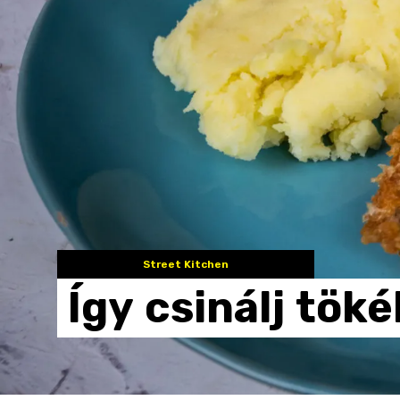
Street Kitchen
Így
csinálj
töké