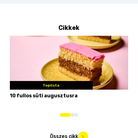
Cikkek
Toplista
10 fullos süti augusztusra
Nem
me
Összes cikk