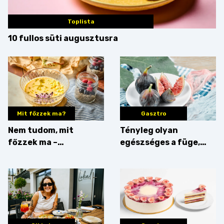
Toplista
10 fullos süti augusztusra
Mit főzzek ma?
Gasztro
Nem tudom, mit
Tényleg olyan
főzzek ma –
egészséges a füge,
Villámgyors menü
mint amilyennek
gondoljuk?