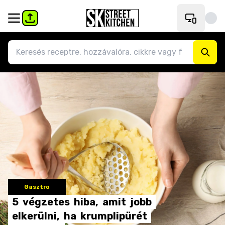
Gasztro
5
végzetes
hiba,
amit
jobb
elkerülni,
ha
krumplipürét