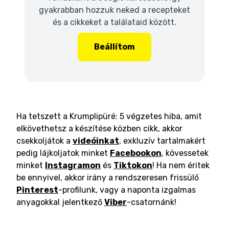
gyakrabban hozzuk neked a recepteket
és a cikkeket a találataid között.
Beállítom
Ha tetszett a Krumplipüré: 5 végzetes hiba, amit
elkövethetsz a készítése közben cikk, akkor
csekkoljátok a
videóinkat
, exkluzív tartalmakért
pedig lájkoljatok minket
Facebookon
, kövessetek
minket
Instagramon
és
Tiktokon
! Ha nem éritek
be ennyivel, akkor irány a rendszeresen frissülő
Pinterest
-profilunk, vagy a naponta izgalmas
anyagokkal jelentkező
Viber
-csatornánk!