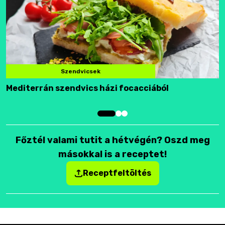
Szendvicsek
Mediterrán szendvics házi focacciából
F
Főztél valami tutit a hétvégén? Oszd meg
másokkal is a receptet!
Receptfeltöltés