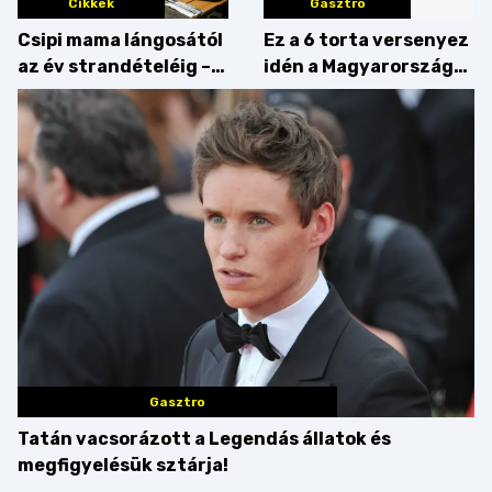
Cikkek
Gasztro
Csipi mama lángosától
Ez a 6 torta versenyez
az év strandételéig –
idén a Magyarország
idén is felzabáltuk a
tortája címért
Balaton déli partját
Gasztro
Tatán vacsorázott a Legendás állatok és
megfigyelésük sztárja!