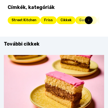
Címkék, kategóriák
Street Kitchen
Friss
Cikkek
Gasztro
kru
További cikkek