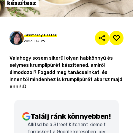
készítesz
Szemerey
Eszter
2023. 03. 29.
Valahogy sosem sikerül olyan habkönnyű és
selymes krumplipürét készítened, amiről
álmodozol? Fogadd meg tanácsainkat, és
innentől mindenhez is krumplipürét akarsz majd
enni! :D
Találj ránk könnyebben!
Állítsd be a Street Kitchent kiemelt
forrásként a Google keresőben, így