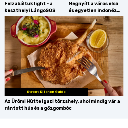
Felzabáltuk light - a
Megnyílt a város első
keszthelyi LángoSOS
és egyetlen indonéz
étterme a Kolosy
téren, mi pedig
kipróbáltuk!
Street Kitchen Guide
Az Ürömi Hütte igazi törzshely, ahol mindig vár a
rántott hús és a gőzgombóc