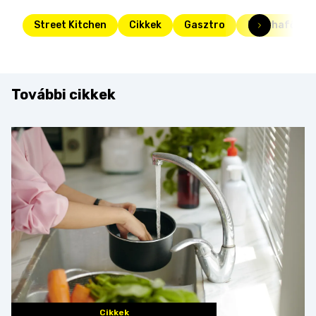
Street Kitchen
Cikkek
Gasztro
konyhafőnök
További cikkek
Cikkek