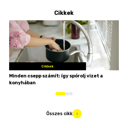
Cikkek
Cikkek
Minden csepp számít: így spórolj vizet a
Nem
konyhában
kim
Összes cikk