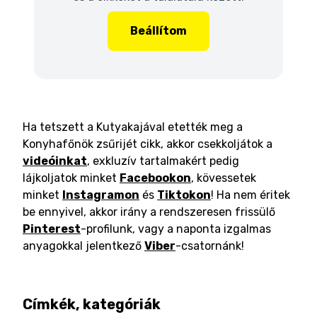
Beállítom
Ha tetszett a Kutyakajával etették meg a
Konyhafőnök zsűrijét cikk, akkor csekkoljátok a
videóinkat
, exkluzív tartalmakért pedig
lájkoljatok minket
Facebookon
, kövessetek
minket
Instagramon
és
Tiktokon
! Ha nem éritek
be ennyivel, akkor irány a rendszeresen frissülő
Pinterest
-profilunk, vagy a naponta izgalmas
anyagokkal jelentkező
Viber
-csatornánk!
Címkék, kategóriák