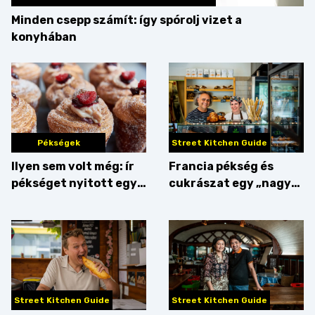
Minden csepp számít: így spórolj vizet a
konyhában
Pékségek
Street Kitchen Guide
Ilyen sem volt még: ír
Francia pékség és
pékséget nyitott egy
cukrászat egy „nagy
Dublinból hazatért pár
csipetnyi” empátiával
Street Kitchen Guide
Street Kitchen Guide