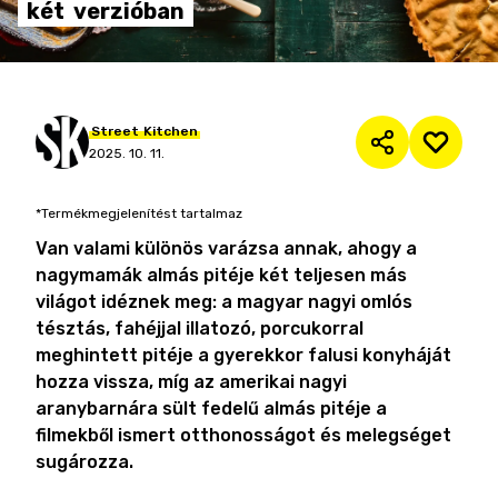
két
verzióban
Street
Kitchen
2025. 10. 11.
*Termékmegjelenítést tartalmaz
Van valami különös varázsa annak, ahogy a
nagymamák almás pitéje két teljesen más
világot idéznek meg: a magyar nagyi omlós
tésztás, fahéjjal illatozó, porcukorral
meghintett pitéje a gyerekkor falusi konyháját
hozza vissza, míg az amerikai nagyi
aranybarnára sült fedelű almás pitéje a
filmekből ismert otthonosságot és melegséget
sugározza.