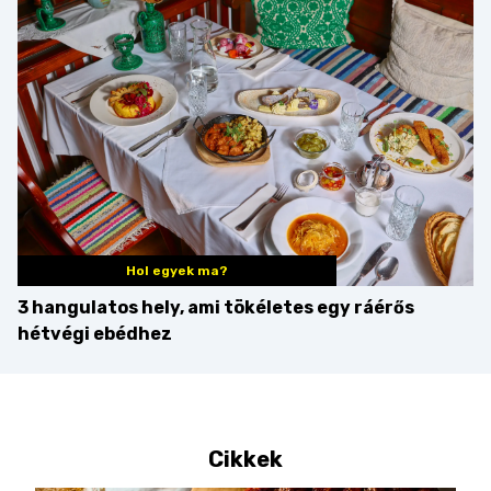
zseniális
Hol egyek ma?
3 hangulatos hely, ami tökéletes egy ráérős
hétvégi ebédhez
Cikkek