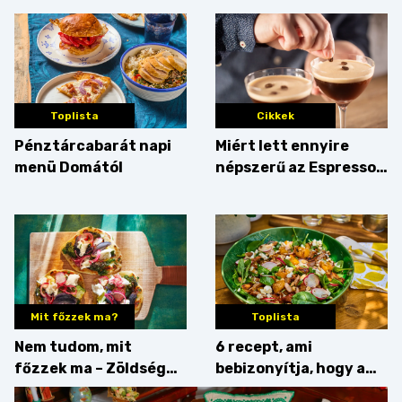
Toplista
Cikkek
Pénztárcabarát napi
Miért lett ennyire
menü Domától
népszerű az Espresso
Martini – és mit
érdemes enni mellé?
Mit főzzek ma?
Toplista
Nem tudom, mit
6 recept, ami
főzzek ma – Zöldség
bebizonyítja, hogy a
minden mennyiségben
barack húsok mellé is