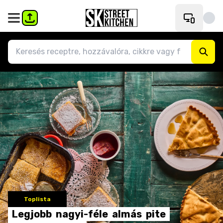
Toplista
Legjobb
nagyi-féle
almás
pite