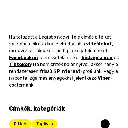
Ha tetszett a Legjobb nagyi-féle almás pite két
verzióban cikk, akkor csekkoljátok a
videóinkat
,
exkluzív tartalmakért pedig lájkoljatok minket
Facebookon
, kövessetek minket
Instagramon
és
Tiktokon
! Ha nem éritek be ennyivel, akkor irány a
rendszeresen frissülő
Pinterest
-profilunk, vagy a
naponta izgalmas anyagokkal jelentkező
Viber
-
csatornánk!
Címkék, kategóriák
Cikkek
Toplista