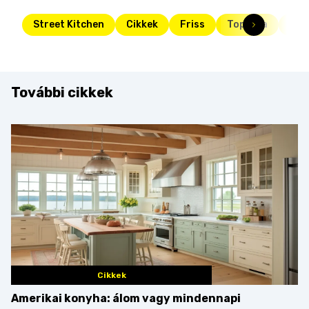
Street Kitchen
Cikkek
Friss
Toplista
rak
További cikkek
Cikkek
Amerikai konyha: álom vagy mindennapi