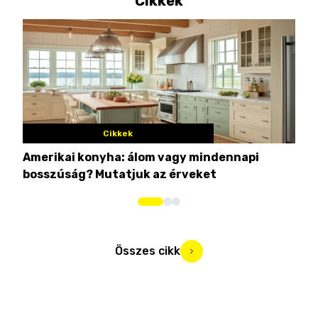
Cikkek
Cikkek
Amerikai konyha: álom vagy mindennapi
10 
bosszúság? Mutatjuk az érveket
Összes cikk