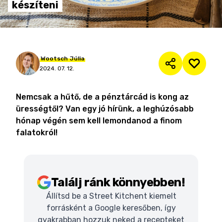
készíteni
Wootsch
Júlia
2024. 07. 12.
Nemcsak a hűtő, de a pénztárcád is kong az
ürességtől? Van egy jó hírünk, a leghúzósabb
hónap végén sem kell lemondanod a finom
falatokról!
Találj ránk könnyebben!
Állítsd be a Street Kitchent kiemelt
forrásként a Google keresőben, így
gyakrabban hozzuk neked a recepteket