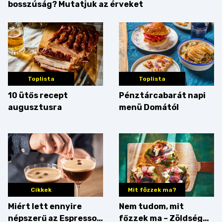
bosszúság? Mutatjuk az érveket
Toplista
Toplista
10 ütős recept
Pénztárcabarát napi
augusztusra
menü Domától
Cikkek
Mit főzzek ma?
Miért lett ennyire
Nem tudom, mit
népszerű az Espresso
főzzek ma – Zöldség