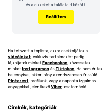
és a cikkeket a találataid között.
Beállítom
Ha tetszett a toplista, akkor csekkoljátok a
videóinkat
, exkluzív tartalmakért pedig
lájkoljatok minket
Facebookon
, kövessetek
minket
Instagramon
és
Tiktokon
! Ha nem éritek
be ennyivel, akkor irány a rendszeresen frissülő
Pinterest
-profilunk, vagy a naponta izgalmas
anyagokkal jelentkező
Viber
-csatornánk!
Címkék, kategóriák