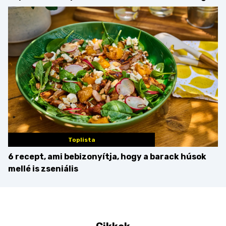
Martini – és mit
minden mennyiségben
érdemes enni mellé?
Toplista
6 recept, ami bebizonyítja, hogy a barack húsok
mellé is zseniális