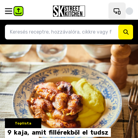
Toplista
9
kaja,
amit
fillérekből
el
tudsz