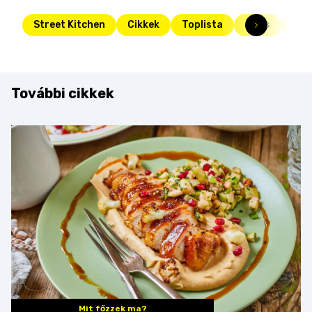
Street Kitchen
Cikkek
Toplista
Friss
süti
További cikkek
Mit főzzek ma?