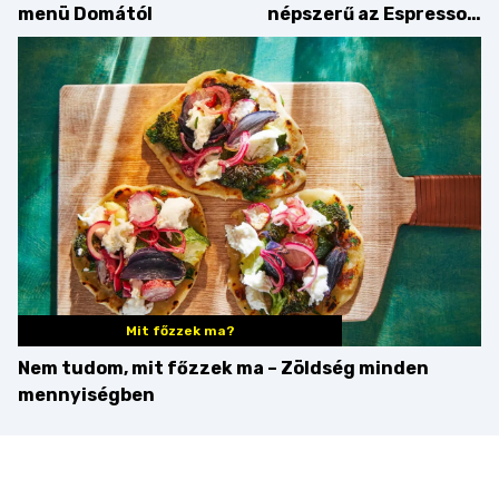
menü Domától
népszerű az Espresso
Martini – és mit
érdemes enni mellé?
Mit főzzek ma?
Nem tudom, mit főzzek ma – Zöldség minden
mennyiségben