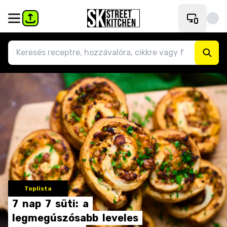
Toplista
7
nap
7
süti:
a
legmegúszósabb
leveles