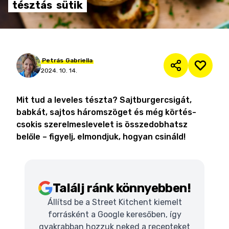
tésztás
sütik
Petrás
Gabriella
2024. 10. 14.
Mit tud a leveles tészta? Sajtburgercsigát,
babkát, sajtos háromszöget és még körtés-
csokis szerelmeslevelet is összedobhatsz
belőle – figyelj, elmondjuk, hogyan csináld!
Találj ránk könnyebben!
Állítsd be a Street Kitchent kiemelt
forrásként a Google keresőben, így
gyakrabban hozzuk neked a recepteket