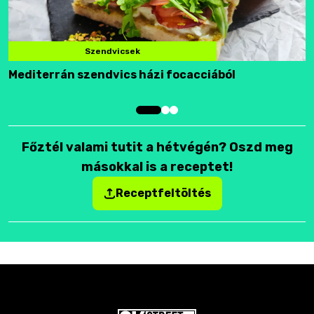
Szendvicsek
Mediterrán szendvics házi focacciából
F
Főztél valami tutit a hétvégén? Oszd meg
másokkal is a receptet!
Receptfeltöltés