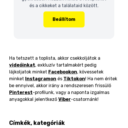
és a cikkeket a találataid között.
Beállítom
Ha tetszett a toplista, akkor csekkoljátok a
videóinkat
, exkluzív tartalmakért pedig
lájkoljatok minket
Facebookon
, kövessetek
minket
Instagramon
és
Tiktokon
! Ha nem éritek
be ennyivel, akkor irány a rendszeresen frissülő
Pinterest
-profilunk, vagy a naponta izgalmas
anyagokkal jelentkező
Viber
-csatornánk!
Címkék, kategóriák