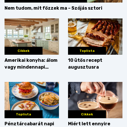
Nem tudom, mit főzzek ma – Szójás sztori
Cikkek
Toplista
Amerikai konyha: álom
10 ütős recept
vagy mindennapi
augusztusra
bosszúság? Mutatjuk
az érveket
Toplista
Cikkek
Pénztárcabarát napi
Miért lett ennyire