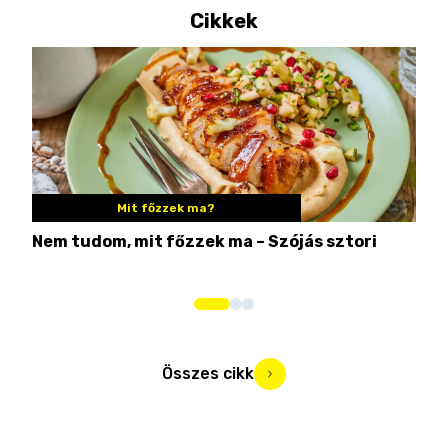
Cikkek
Mit főzzek ma?
Nem tudom, mit főzzek ma – Szójás sztori
Ame
bos
Összes cikk