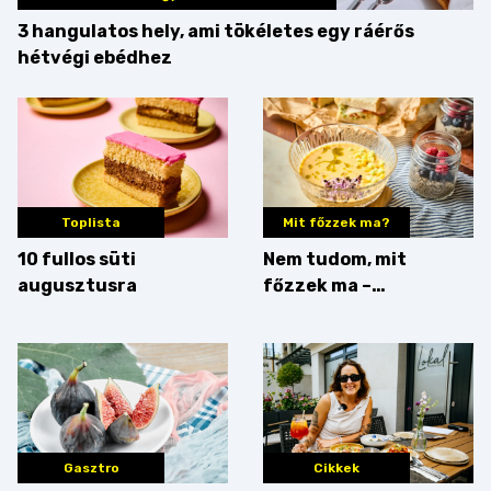
3 hangulatos hely, ami tökéletes egy ráérős
hétvégi ebédhez
Toplista
Mit főzzek ma?
10 fullos süti
Nem tudom, mit
augusztusra
főzzek ma –
Villámgyors menü
Gasztro
Cikkek