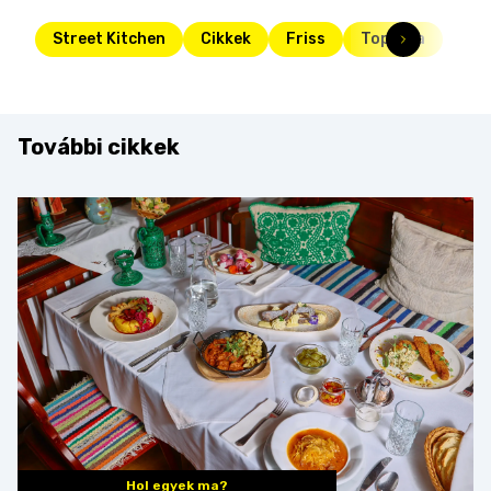
Street Kitchen
Cikkek
Friss
Toplista
További cikkek
Hol egyek ma?