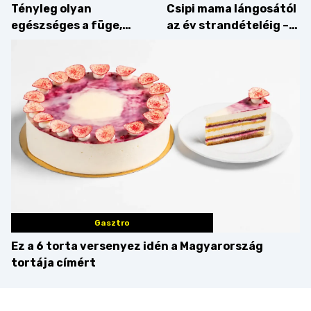
Tényleg olyan
Csipi mama lángosától
egészséges a füge,
az év strandételéig –
mint amilyennek
idén is felzabáltuk a
gondoljuk?
Balaton déli partját
Gasztro
Ez a 6 torta versenyez idén a Magyarország
tortája címért