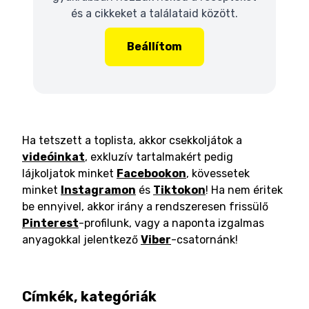
és a cikkeket a találataid között.
Beállítom
Ha tetszett a toplista, akkor csekkoljátok a
videóinkat
, exkluzív tartalmakért pedig
lájkoljatok minket
Facebookon
, kövessetek
minket
Instagramon
és
Tiktokon
! Ha nem éritek
be ennyivel, akkor irány a rendszeresen frissülő
Pinterest
-profilunk, vagy a naponta izgalmas
anyagokkal jelentkező
Viber
-csatornánk!
Címkék, kategóriák