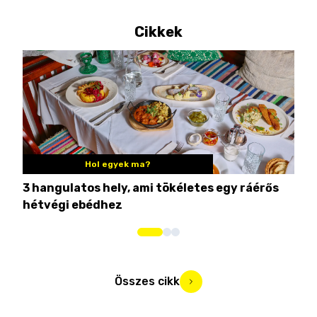
Cikkek
Hol egyek ma?
3 hangulatos hely, ami tökéletes egy ráérős
10 
hétvégi ebédhez
Összes cikk