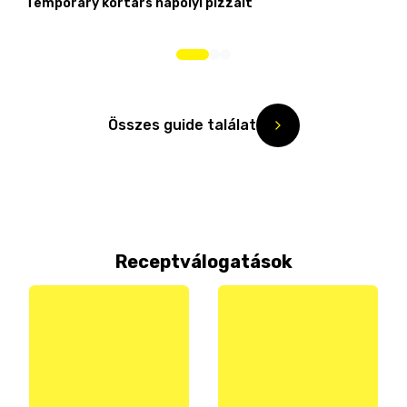
Temporary kortárs nápolyi pizzáit
Összes guide találat
Receptválogatások