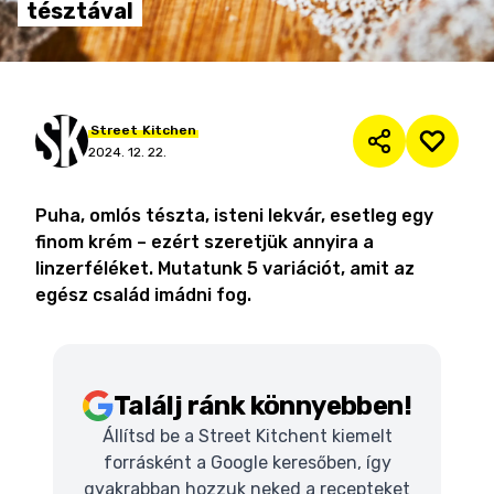
tésztával
Street
Kitchen
2024. 12. 22.
Puha, omlós tészta, isteni lekvár, esetleg egy
finom krém – ezért szeretjük annyira a
linzerféléket. Mutatunk 5 variációt, amit az
egész család imádni fog.
Találj ránk könnyebben!
Állítsd be a Street Kitchent kiemelt
forrásként a Google keresőben, így
gyakrabban hozzuk neked a recepteket