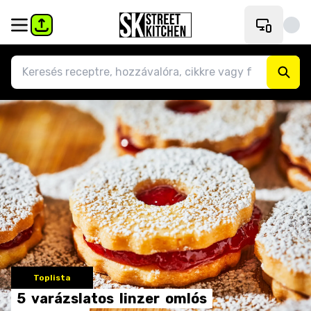
Toplista
5
varázslatos
linzer
omlós