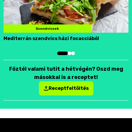
Szendvicsek
Mediterrán szendvics házi focacciából
F
Főztél valami tutit a hétvégén? Oszd meg
másokkal is a receptet!
Receptfeltöltés