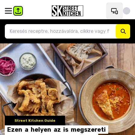
Street Kitchen Guide
Ezen
a
helyen
az
is
megszereti