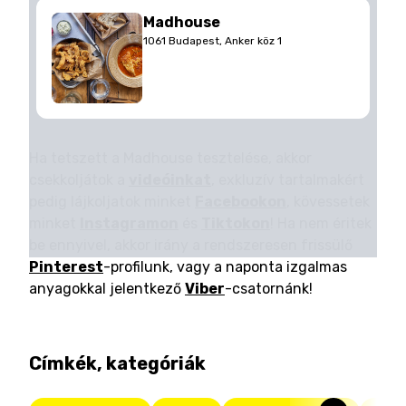
Madhouse
1061 Budapest, Anker köz 1
Ha tetszett a Madhouse tesztelése, akkor
csekkoljátok a
videóinkat
, exkluzív tartalmakért
pedig lájkoljatok minket
Facebookon
, kövessetek
minket
Instagramon
és
Tiktokon
! Ha nem éritek
be ennyivel, akkor irány a rendszeresen frissülő
Pinterest
-profilunk, vagy a naponta izgalmas
anyagokkal jelentkező
Viber
-csatornánk!
Címkék, kategóriák