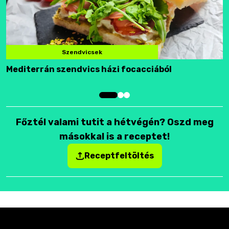
Szendvicsek
Mediterrán szendvics házi focacciából
F
Főztél valami tutit a hétvégén? Oszd meg
másokkal is a receptet!
Receptfeltöltés