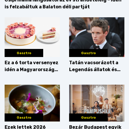
is felzabáltuk a Balaton déli partját
Gasztro
Gasztro
Ez a 6 torta versenyez
Tatán vacsorázott a
idén a Magyarország
Legendás állatok és
tortája címért
megfigyelésük sztárja!
Gasztro
Gasztro
Ezek lettek 2026
Bezár Budapest egyik