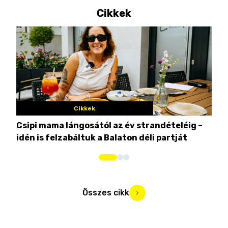
Cikkek
Cikkek
Csipi mama lángosától az év strandételéig –
Ez 
idén is felzabáltuk a Balaton déli partját
tor
Összes cikk