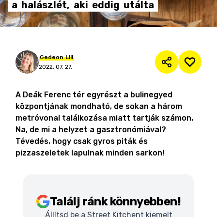
a
halászlét,
aki
eddig
utálta
Gedeon
Lili
2022. 07. 27.
A Deák Ferenc tér egyrészt a bulinegyed
központjának mondható, de sokan a három
metróvonal találkozása miatt tartják számon.
Na, de mi a helyzet a gasztronómiával?
Tévedés, hogy csak gyros piták és
pizzaszeletek lapulnak minden sarkon!
Találj ránk könnyebben!
Állítsd be a Street Kitchent kiemelt