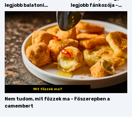
legjobb balatoni
legjobb fánkozója –
strandételei –
búcsúzik a Pampushka
végigkóstoltuk a
győzteseket
Mit főzzek ma?
Nem tudom, mit főzzek ma – Főszerepben a
camembert