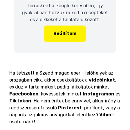
forrásként a Google keresőben, így
gyakrabban hozzuk neked a recepteket
és a cikkeket a találataid között.
Beállítom
Ha tetszett a Szedd magad eper – lelőhelyek az
országban cikk, akkor csekkoljátok a
videóinkat
,
exkluzív tartalmakért pedig lájkoljatok minket
Facebookon
, kövessetek minket
Instagramon
és
Tiktokon
! Ha nem éritek be ennyivel, akkor irány a
rendszeresen frissülő
Pinterest
-profilunk, vagy a
naponta izgalmas anyagokkal jelentkező
Viber
-
csatornánk!