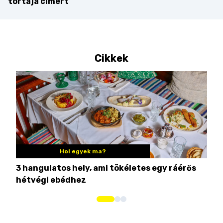
tortája címért
Cikkek
Hol egyek ma?
3 hangulatos hely, ami tökéletes egy ráérős
10 
hétvégi ebédhez