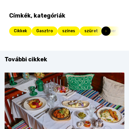
Címkék, kategóriák
Cikkek
Gasztro
színes
szüret
eper
c
További cikkek