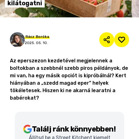
kilátogatni
Rácz
Boróka
2025. 05. 10.
Az eperszezon kezdetével megjelennek a
boltokban a szebbnél szebb piros példányok, de
mi van, ha egy másik opciót is kipróbálnál? Kert
hiányában a „szedd magad eper” helyek
tökéletesek. Hiszen ki ne akarná learatni a
babérokat?
Találj ránk könnyebben!
Állítsd be a Street Kitchent kiemelt