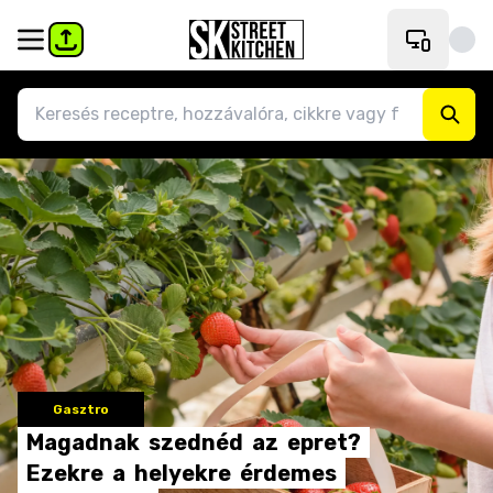
Gasztro
Magadnak
szednéd
az
epret?
Ezekre
a
helyekre
érdemes