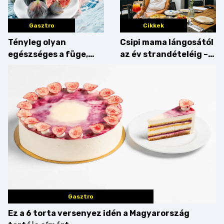
Gasztro
Cikkek
Tényleg olyan
Csipi mama lángosától
egészséges a füge,
az év strandételéig –
mint amilyennek
idén is felzabáltuk a
gondoljuk?
Balaton déli partját
Gasztro
Ez a 6 torta versenyez idén a Magyarország