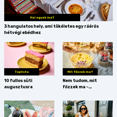
Hol egyek ma?
3 hangulatos hely, ami tökéletes egy ráérős
hétvégi ebédhez
Toplista
Mit főzzek ma?
10 fullos süti
Nem tudom, mit
augusztusra
főzzek ma –
Villámgyors menü