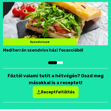
Szendvicsek
Mediterrán szendvics házi focacciából
F
Főztél valami tutit a hétvégén? Oszd meg
másokkal is a receptet!
Receptfeltöltés