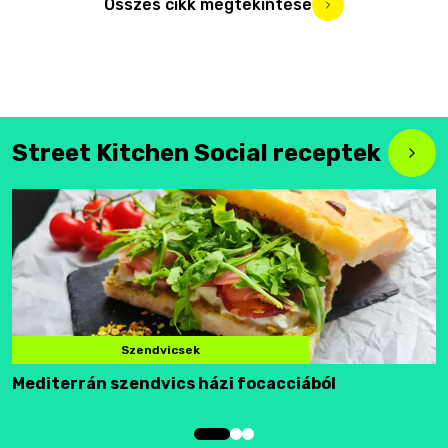
Összes cikk megtekintése
Street Kitchen Social receptek
Szendvicsek
Mediterrán szendvics házi focacciából
F