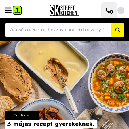
Toplista
3
májas
recept
gyerekeknek,