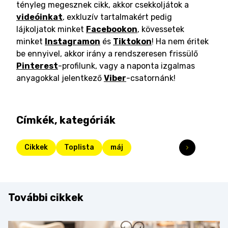
tényleg megesznek cikk, akkor csekkoljátok a
videóinkat
, exkluzív tartalmakért pedig
lájkoljatok minket
Facebookon
, kövessetek
minket
Instagramon
és
Tiktokon
! Ha nem éritek
be ennyivel, akkor irány a rendszeresen frissülő
Pinterest
-profilunk, vagy a naponta izgalmas
anyagokkal jelentkező
Viber
-csatornánk!
Címkék, kategóriák
Cikkek
Toplista
máj
További cikkek