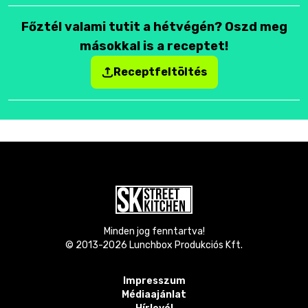
Főztél valami tutit a hétvégén? Oszd meg
másokkal is a receptet!
Receptfeltöltés
Minden jog fenntartva!
© 2013-
2026
Lunchbox Produkciós Kft.
Impresszum
Médiaajánlat