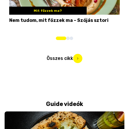
Mit főzzek ma?
Nem tudom, mit főzzek ma – Szójás sztori
Ame
bos
Összes cikk
Guide videók