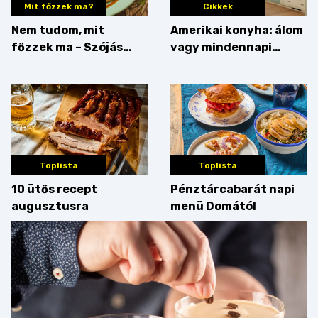
Mit főzzek ma?
Cikkek
Nem tudom, mit
Amerikai konyha: álom
főzzek ma – Szójás
vagy mindennapi
sztori
bosszúság? Mutatjuk
az érveket
Toplista
Toplista
10 ütős recept
Pénztárcabarát napi
augusztusra
menü Domától