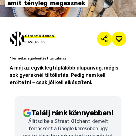
amit
tényleg
megesznek
Street
Kitchen
2026. 02. 22.
*Termékmegjelenítést tartalmaz
A máj az egyik legtáplálóbb alapanyag, mégis
sok gyereknél tiltólistás. Pedig nem kell
erőltetni – csak jól kell elkészíteni.
Találj ránk könnyebben!
Állítsd be a Street Kitchent kiemelt
forrásként a Google keresőben, így
gyakrabban hozzuk neked a recepteket