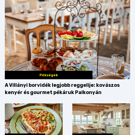
Pékségek
A Villányi borvidék legjobb reggelije: kovászos
kenyér és gourmet pékáruk Palkonyán