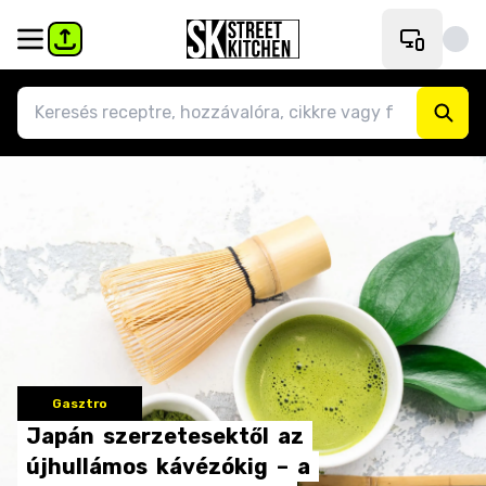
Gasztro
Japán
szerzetesektől
az
újhullámos
kávézókig
–
a