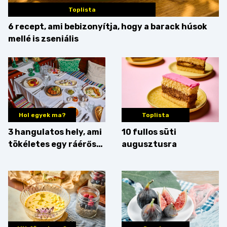
Toplista
6 recept, ami bebizonyítja, hogy a barack húsok
mellé is zseniális
Hol egyek ma?
Toplista
3 hangulatos hely, ami
10 fullos süti
tökéletes egy ráérős
augusztusra
hétvégi ebédhez