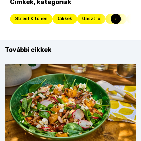
Címkék, kategóriák
Street Kitchen
Cikkek
Gasztro
Friss
tea
További cikkek