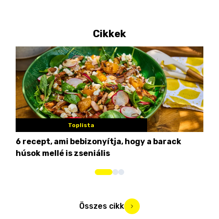
Cikkek
Toplista
6 recept, ami bebizonyítja, hogy a barack
3 h
húsok mellé is zseniális
hét
Összes cikk