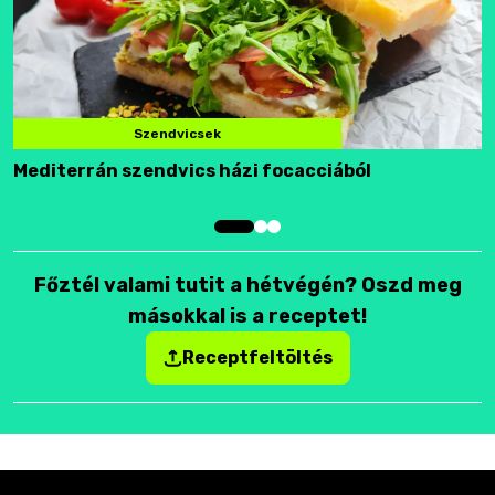
Szendvicsek
Mediterrán szendvics házi focacciából
F
Főztél valami tutit a hétvégén? Oszd meg
másokkal is a receptet!
Receptfeltöltés