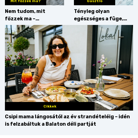
Mit főzzek ma?
Gasztro
Nem tudom, mit
Tényleg olyan
főzzek ma –
egészséges a füge,
Villámgyors menü
mint amilyennek
gondoljuk?
Cikkek
Csipi mama lángosától az év strandételéig – idén
is felzabáltuk a Balaton déli partját