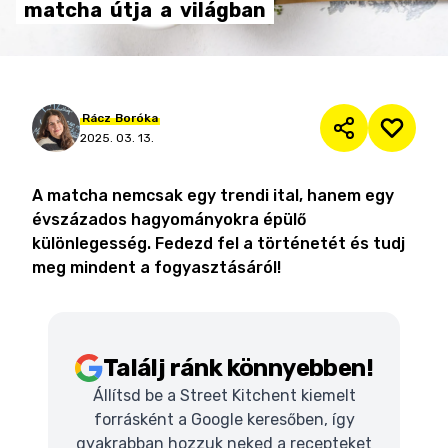
matcha
útja
a
világban
Rácz
Boróka
2025. 03. 13.
A matcha nemcsak egy trendi ital, hanem egy
évszázados hagyományokra épülő
különlegesség. Fedezd fel a történetét és tudj
meg mindent a fogyasztásáról!
Találj ránk könnyebben!
Állítsd be a Street Kitchent kiemelt
forrásként a Google keresőben, így
gyakrabban hozzuk neked a recepteket