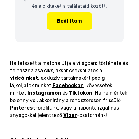
és a cikkeket a találataid között.
Beállítom
Ha tetszett a matcha útja a világban: története és
felhasználása cikk, akkor csekkoljátok a
videóinkat
, exkluzív tartalmakért pedig
lájkoljatok minket
Facebookon
, kövessetek
minket
Instagramon
és
Tiktokon
! Ha nem éritek
be ennyivel, akkor irány a rendszeresen frissülő
Pinterest
-profilunk, vagy a naponta izgalmas
anyagokkal jelentkező
Viber
-csatornánk!