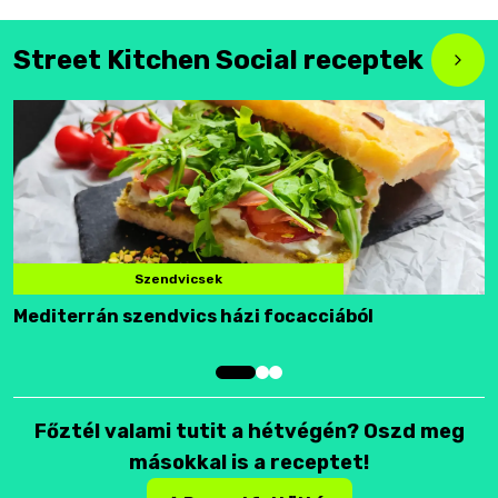
Street Kitchen Social receptek
Szendvicsek
Mediterrán szendvics házi focacciából
F
Főztél valami tutit a hétvégén? Oszd meg
másokkal is a receptet!