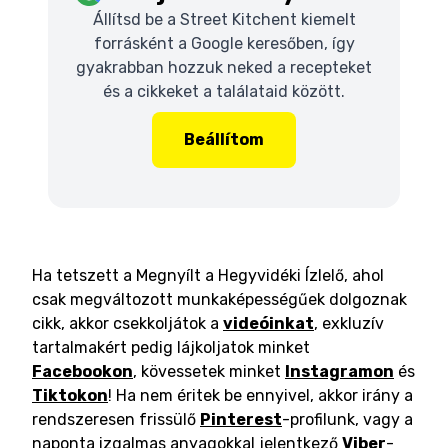
Állítsd be a Street Kitchent kiemelt
forrásként a Google keresőben, így
gyakrabban hozzuk neked a recepteket
és a cikkeket a találataid között.
Beállítom
Ha tetszett a Megnyílt a Hegyvidéki Ízlelő, ahol
csak megváltozott munkaképességűek dolgoznak
cikk, akkor csekkoljátok a
videóinkat
, exkluzív
tartalmakért pedig lájkoljatok minket
Facebookon
, kövessetek minket
Instagramon
és
Tiktokon
! Ha nem éritek be ennyivel, akkor irány a
rendszeresen frissülő
Pinterest
-profilunk, vagy a
naponta izgalmas anyagokkal jelentkező
Viber
-