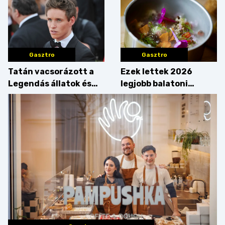
Gasztro
Gasztro
Tatán vacsorázott a
Ezek lettek 2026
Legendás állatok és
legjobb balatoni
megfigyelésük sztárja!
strandételei –
végigkóstoltuk a
győzteseket