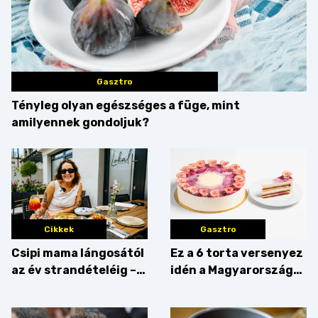
Gasztro
Tényleg olyan egészséges a füge, mint
amilyennek gondoljuk?
Cikkek
Gasztro
Csipi mama lángosától
Ez a 6 torta versenyez
az év strandételéig –
idén a Magyarország
idén is felzabáltuk a
tortája címért
Balaton déli partját