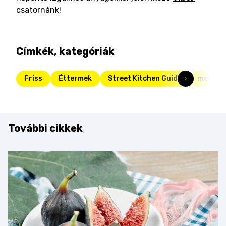
csatornánk!
Címkék, kategóriák
Friss
Éttermek
Street Kitchen Guide
menü
További cikkek