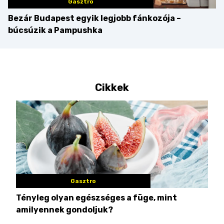
Gasztro
Bezár Budapest egyik legjobb fánkozója –
búcsúzik a Pampushka
Cikkek
Gasztro
Tényleg olyan egészséges a füge, mint
Csi
amilyennek gondoljuk?
idén