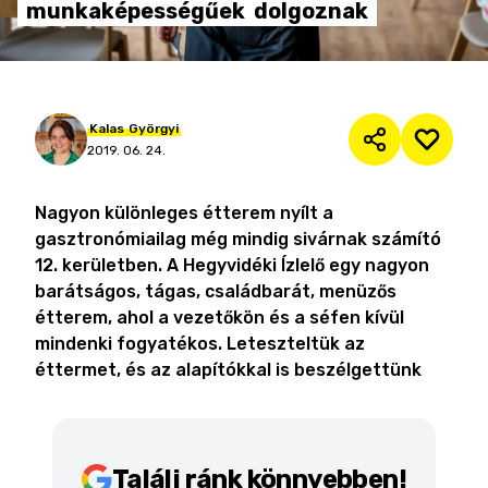
munkaképességűek
dolgoznak
Kalas
Györgyi
2019. 06. 24.
Nagyon különleges étterem nyílt a
gasztronómiailag még mindig sivárnak számító
12. kerületben. A Hegyvidéki Ízlelő egy nagyon
barátságos, tágas, családbarát, menüzős
étterem, ahol a vezetőkön és a séfen kívül
mindenki fogyatékos. Leteszteltük az
éttermet, és az alapítókkal is beszélgettünk
Találj ránk könnyebben!