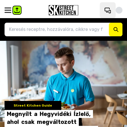
Street Kitchen Guide
Megnyílt
a
Hegyvidéki
Ízlelő,
ahol
csak
megváltozott