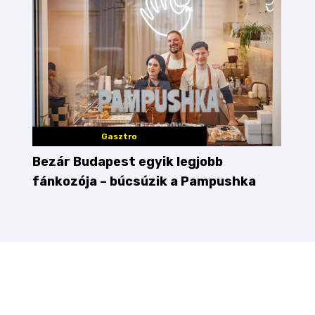
Gasztro
Bezár Budapest egyik legjobb
fánkozója – búcsúzik a Pampushka