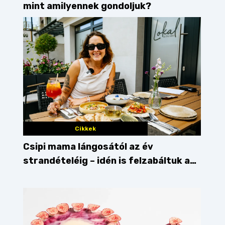
mint amilyennek gondoljuk?
Cikkek
Csipi mama lángosától az év
strandételéig – idén is felzabáltuk a
Balaton déli partját