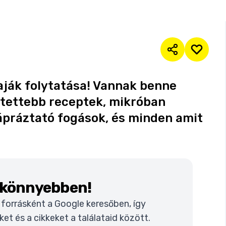
aják folytatása! Vannak benne
etettebb receptek, mikróban
ápráztató fogások, és minden amit
k könnyebben!
t forrásként a Google keresőben, így
t és a cikkeket a találataid között.