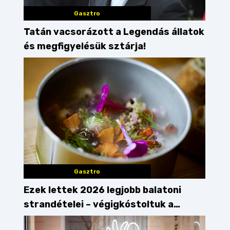
Gasztro
skönyv
megúszós kaják
Tatán vacsorázott a Legendás állatok
és megfigyelésük sztárja!
Gasztro
Ezek lettek 2026 legjobb balatoni
strandételei – végigkóstoltuk a
győzteseket