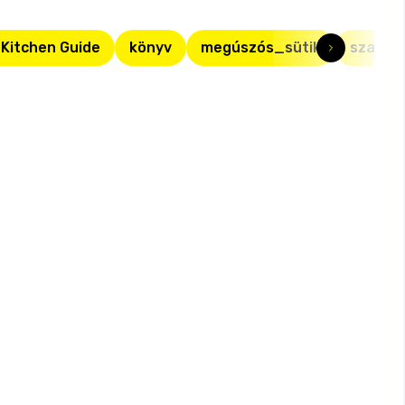
 Kitchen Guide
könyv
megúszós_sütik
szakác