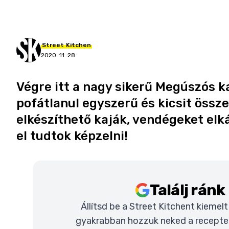
Street
Kitchen
2020. 11. 28.
Végre itt a nagy sikerű Megúszós k
pofátlanul egyszerű és kicsit össz
elkészíthető kaják, vendégeket elk
el tudtok képzelni!
Találj rán
Állítsd be a Street Kitchent kiemel
gyakrabban hozzuk neked a recepteke