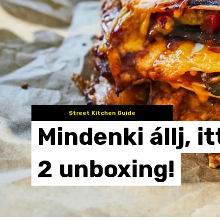
Street Kitchen Guide
Mindenki
állj,
it
2
unboxing!