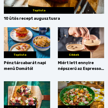
Toplista
10 ütős recept augusztusra
Toplista
Cikkek
Pénztárcabarát napi
Miért lett ennyire
menü Domától
népszerű az Espresso
Martini – és mit
érdemes enni mellé?