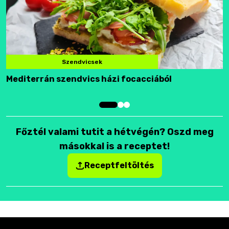
Szendvicsek
Mediterrán szendvics házi focacciából
F
Főztél valami tutit a hétvégén? Oszd meg
másokkal is a receptet!
Receptfeltöltés