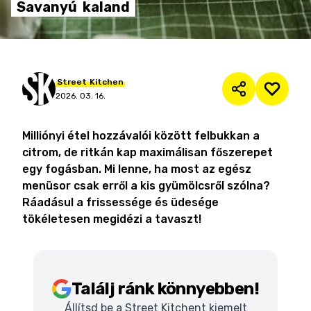
Savanyú
kaland
Street
Kitchen
2026. 03. 16.
Milliónyi étel hozzávalói között felbukkan a
citrom, de ritkán kap maximálisan főszerepet
egy fogásban. Mi lenne, ha most az egész
menüsor csak erről a kis gyümölcsről szólna?
Ráadásul a frissessége és üdesége
tökéletesen megidézi a tavaszt!
Találj ránk könnyebben!
Állítsd be a Street Kitchent kiemelt