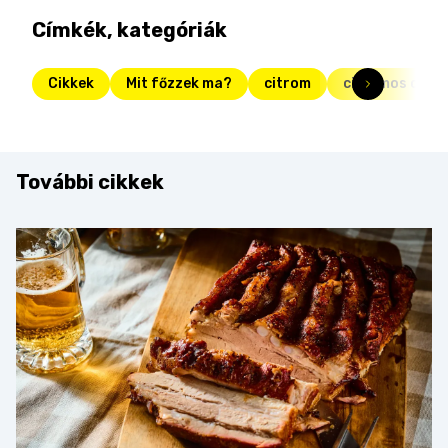
Címkék, kategóriák
Cikkek
Mit főzzek ma?
citrom
citromos csirk
További cikkek