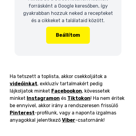
forrásként a Google keresőben, így
gyakrabban hozzuk neked a recepteket
és a cikkeket a találataid között.
Beállítom
Ha tetszett a toplista, akkor csekkoljátok a
videóinkat
, exkluzív tartalmakért pedig
lájkoljatok minket
Facebookon
, kövessetek
minket
Instagramon
és
Tiktokon
! Ha nem éritek
be ennyivel, akkor irány a rendszeresen frissülő
Pinterest
-profilunk, vagy a naponta izgalmas
anyagokkal jelentkező
Viber
-csatornánk!