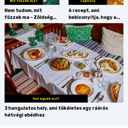
Mit főzzek ma?
Toplista
Nem tudom, mit
6 recept, ami
főzzek ma – Zöldség
bebizonyítja, hogy a
minden mennyiségben
barack húsok mellé is
zseniális
Hol egyek ma?
3 hangulatos hely, ami tökéletes egy ráérős
hétvégi ebédhez