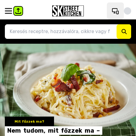
Mit főzzek ma?
Nem
tudom,
mit
főzzek
ma
–