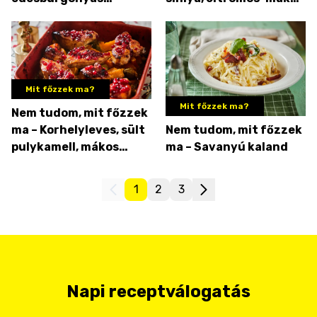
chowder és citromos
süti
süti
Mit főzzek ma?
Mit főzzek ma?
Nem tudom, mit főzzek
ma – Korhelyleves, sült
Nem tudom, mit főzzek
pulykamell, mákos
ma – Savanyú kaland
citromtorta
1
2
3
Napi receptválogatás