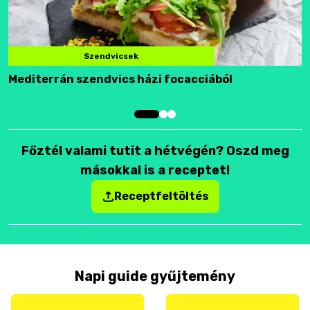
Szendvicsek
Mediterrán szendvics házi focacciából
F
Főztél valami tutit a hétvégén? Oszd meg
másokkal is a receptet!
Receptfeltöltés
Napi guide gyűjtemény