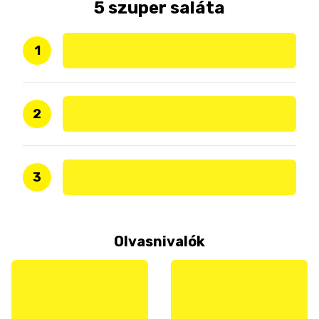
5 szuper saláta
1
2
3
Olvasnivalók