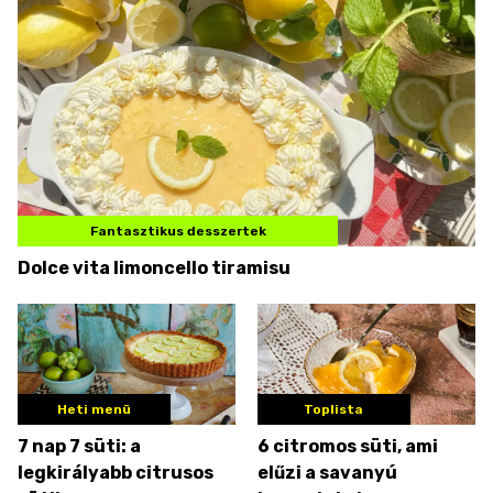
Fantasztikus desszertek
Dolce vita limoncello tiramisu
Heti menü
Toplista
7 nap 7 süti: a
6 citromos süti, ami
legkirályabb citrusos
elűzi a savanyú