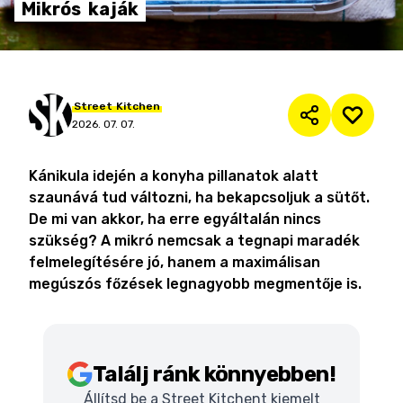
Mikrós
kaják
Street
Kitchen
2026. 07. 07.
Kánikula idején a konyha pillanatok alatt
szaunává tud változni, ha bekapcsoljuk a sütőt.
De mi van akkor, ha erre egyáltalán nincs
szükség? A mikró nemcsak a tegnapi maradék
felmelegítésére jó, hanem a maximálisan
megúszós főzések legnagyobb megmentője is.
Találj ránk könnyebben!
Állítsd be a Street Kitchent kiemelt