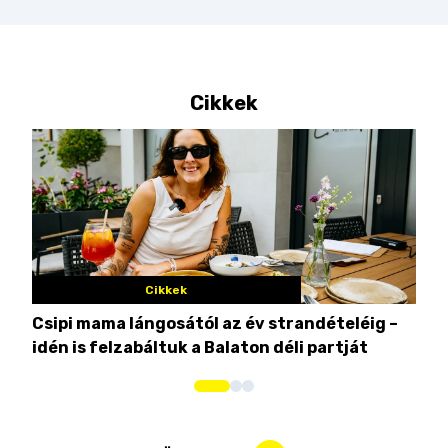
Cikkek
Cikkek
Csipi mama lángosától az év strandételéig –
Ez 
idén is felzabáltuk a Balaton déli partját
tor