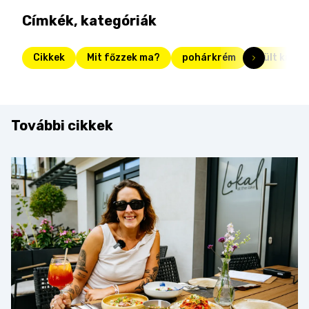
Címkék, kategóriák
Cikkek
Mit főzzek ma?
pohárkrém
sült krump
További cikkek