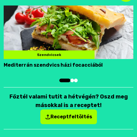
Szendvicsek
Mediterrán szendvics házi focacciából
F
Főztél valami tutit a hétvégén? Oszd meg
másokkal is a receptet!
Receptfeltöltés