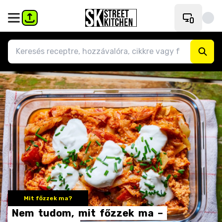
Mit főzzek ma?
Nem
tudom,
mit
főzzek
ma
–