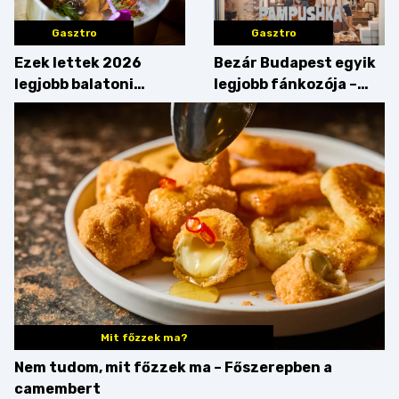
Gasztro
Gasztro
Ezek lettek 2026
Bezár Budapest egyik
legjobb balatoni
legjobb fánkozója –
strandételei –
búcsúzik a Pampushka
végigkóstoltuk a
győzteseket
Mit főzzek ma?
Nem tudom, mit főzzek ma – Főszerepben a
camembert