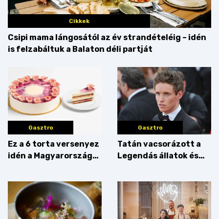
Cikkek
Csipi mama lángosától az év strandételéig – idén
is felzabáltuk a Balaton déli partját
Gasztro
Gasztro
Ez a 6 torta versenyez
Tatán vacsorázott a
idén a Magyarország
Legendás állatok és
tortája címért
megfigyelésük sztárja!