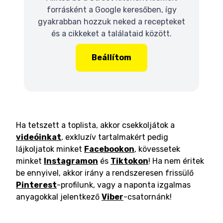
forrásként a Google keresőben, így
gyakrabban hozzuk neked a recepteket
és a cikkeket a találataid között.
Beállítom
Ha tetszett a toplista, akkor csekkoljátok a
videóinkat
, exkluzív tartalmakért pedig
lájkoljatok minket
Facebookon
, kövessetek
minket
Instagramon
és
Tiktokon
! Ha nem éritek
be ennyivel, akkor irány a rendszeresen frissülő
Pinterest
-profilunk, vagy a naponta izgalmas
anyagokkal jelentkező
Viber
-csatornánk!