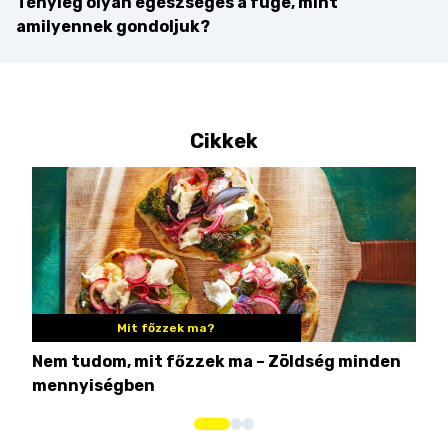
Tényleg olyan egészséges a füge, mint
amilyennek gondoljuk?
Cikkek
Mit főzzek ma?
Nem tudom, mit főzzek ma – Zöldség minden
6 r
mennyiségben
hús