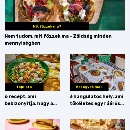
Mit főzzek ma?
Nem tudom, mit főzzek ma – Zöldség minden
mennyiségben
Toplista
Hol egyek ma?
6 recept, ami
3 hangulatos hely, ami
bebizonyítja, hogy a
tökéletes egy ráérős
barack húsok mellé is
hétvégi ebédhez
zseniális