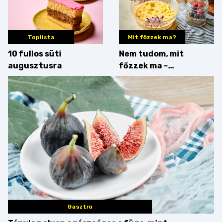
Toplista
Mit főzzek ma?
10 fullos süti
Nem tudom, mit
augusztusra
főzzek ma –
Villámgyors menü
Gasztro