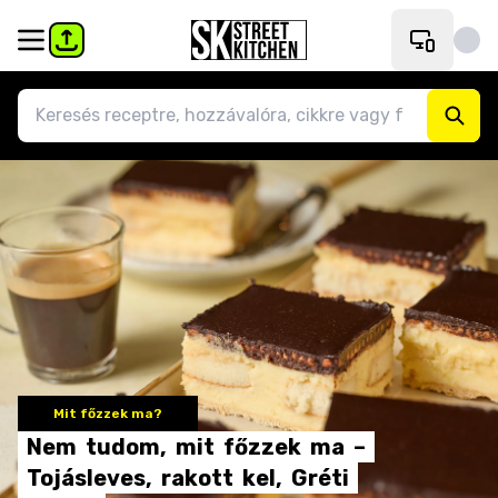
Mit főzzek ma?
Nem
tudom,
mit
főzzek
ma
–
Tojásleves,
rakott
kel,
Gréti