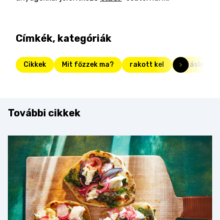
Címkék, kategóriák
Cikkek
Mit főzzek ma?
rakott kel
tojásleves
További cikkek