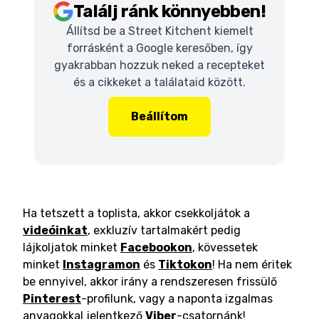
Találj ránk könnyebben!
Állítsd be a Street Kitchent kiemelt
forrásként a Google keresőben, így
gyakrabban hozzuk neked a recepteket
és a cikkeket a találataid között.
Beállítom
Ha tetszett a toplista, akkor csekkoljátok a
videóinkat
, exkluzív tartalmakért pedig
lájkoljatok minket
Facebookon
, kövessetek
minket
Instagramon
és
Tiktokon
! Ha nem éritek
be ennyivel, akkor irány a rendszeresen frissülő
Pinterest
-profilunk, vagy a naponta izgalmas
anyagokkal jelentkező
Viber
-csatornánk!