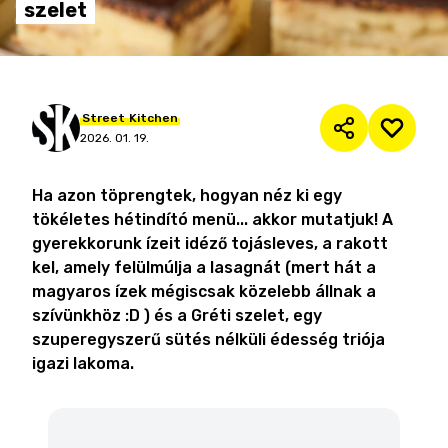
szelet
Street
Kitchen
2026. 01. 19.
Ha azon töprengtek, hogyan néz ki egy
tökéletes hétindító menü... akkor mutatjuk! A
gyerekkorunk ízeit idéző tojásleves, a rakott
kel, amely felülmúlja a lasagnát (mert hát a
magyaros ízek mégiscsak közelebb állnak a
szívünkhöz :D ) és a Gréti szelet, egy
szuperegyszerű sütés nélküli édesség triója
igazi lakoma.