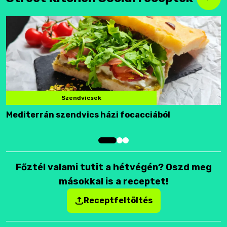
Szendvicsek
Mediterrán szendvics házi focacciából
F
Főztél valami tutit a hétvégén? Oszd meg
másokkal is a receptet!
Receptfeltöltés