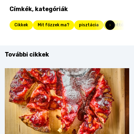
Címkék, kategóriák
Cikkek
Mit főzzek ma?
pisztácia
rizottó
További cikkek