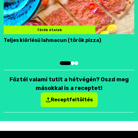
Török ételek
Teljes kiőrlésű lahmacun (török pizza)
F
Főztél valami tutit a hétvégén? Oszd meg
másokkal is a receptet!
Receptfeltöltés