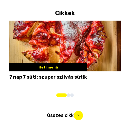
Cikkek
Heti menü
7 nap 7 süti: szuper szilvás sütik
Nem
Összes cikk