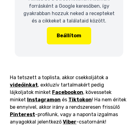
forrásként a Google keresőben, így
gyakrabban hozzuk neked a recepteket
és a cikkeket a találataid között.
Beállítom
Ha tetszett a toplista, akkor csekkoljátok a
videóinkat
, exkluzív tartalmakért pedig
lájkoljatok minket
Facebookon
, kövessetek
minket
Instagramon
és
Tiktokon
! Ha nem éritek
be ennyivel, akkor irány a rendszeresen frissülő
Pinterest
-profilunk, vagy a naponta izgalmas
anyagokkal jelentkező
Viber
-csatornánk!