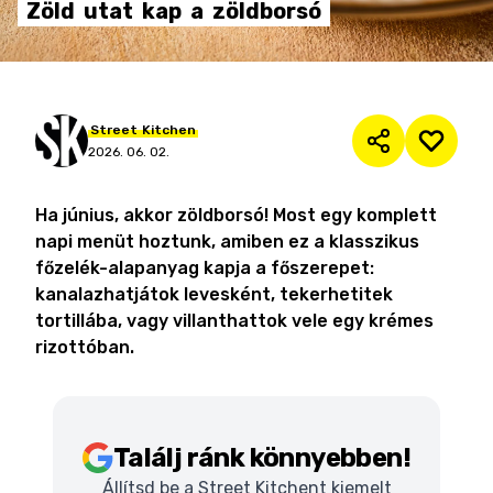
Zöld
utat
kap
a
zöldborsó
Street
Kitchen
2026. 06. 02.
Ha június, akkor zöldborsó! Most egy komplett
napi menüt hoztunk, amiben ez a klasszikus
főzelék-alapanyag kapja a főszerepet:
kanalazhatjátok levesként, tekerhetitek
tortillába, vagy villanthattok vele egy krémes
rizottóban.
Találj ránk könnyebben!
Állítsd be a Street Kitchent kiemelt