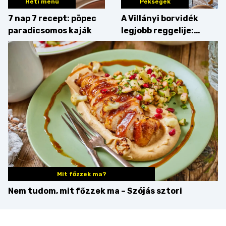
Heti menü
Pékségek
7 nap 7 recept: pöpec
A Villányi borvidék
paradicsomos kaják
legjobb reggelije:
kovászos kenyér és
gourmet pékáruk
Palkonyán
Mit főzzek ma?
Nem tudom, mit főzzek ma – Szójás sztori