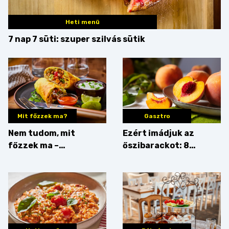
Heti menü
7 nap 7 süti: szuper szilvás sütik
Mit főzzek ma?
Gasztro
Nem tudom, mit
Ezért imádjuk az
főzzek ma –
őszibarackot: 8
Rostbomba
nyomós érv, hogy
augusztusban
feltankolj belőle