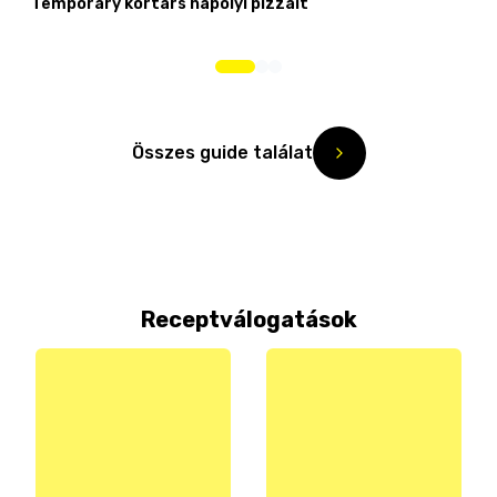
Temporary kortárs nápolyi pizzáit
Összes guide találat
Receptválogatások