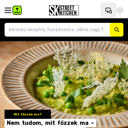
Mit főzzek ma?
Nem
tudom,
mit
főzzek
ma
–