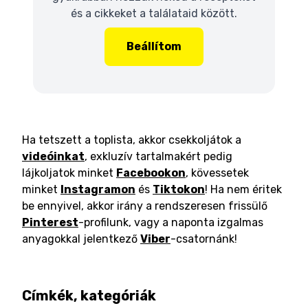
és a cikkeket a találataid között.
Beállítom
Ha tetszett a toplista, akkor csekkoljátok a
videóinkat
, exkluzív tartalmakért pedig
lájkoljatok minket
Facebookon
, kövessetek
minket
Instagramon
és
Tiktokon
! Ha nem éritek
be ennyivel, akkor irány a rendszeresen frissülő
Pinterest
-profilunk, vagy a naponta izgalmas
anyagokkal jelentkező
Viber
-csatornánk!
Címkék, kategóriák