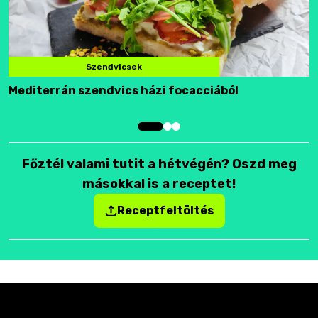
Szendvicsek
Mediterrán szendvics házi focacciából
F
Főztél valami tutit a hétvégén? Oszd meg
másokkal is a receptet!
Receptfeltöltés