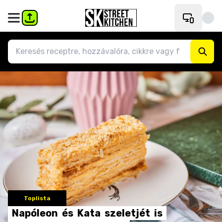
Toplista
Napóleon
és
Kata
szeletjét
is