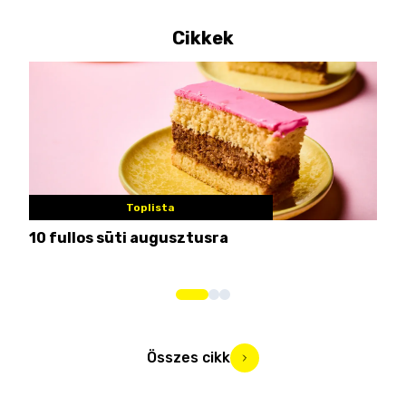
Cikkek
Toplista
10 fullos süti augusztusra
Nem
me
Összes cikk