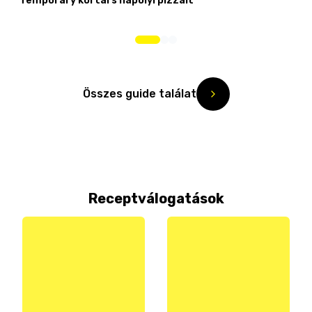
Temporary kortárs nápolyi pizzáit
Összes guide találat
Receptválogatások