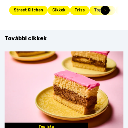
Street Kitchen
Cikkek
Friss
Toplista
rép
További cikkek
Toplista