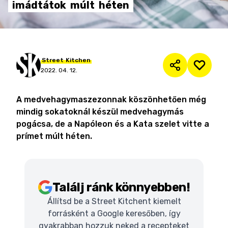
imádtátok
múlt
héten
Street
Kitchen
2022. 04. 12.
A medvehagymaszezonnak köszönhetően még
mindig sokatoknál készül medvehagymás
pogácsa, de a Napóleon és a Kata szelet vitte a
prímet múlt héten.
Találj ránk könnyebben!
Állítsd be a Street Kitchent kiemelt
forrásként a Google keresőben, így
gyakrabban hozzuk neked a recepteket