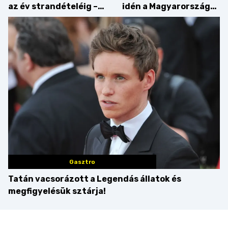
az év strandételéig –
idén a Magyarország
idén is felzabáltuk a
tortája címért
Balaton déli partját
Gasztro
Tatán vacsorázott a Legendás állatok és
megfigyelésük sztárja!