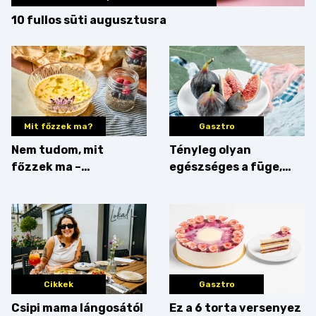
10 fullos süti augusztusra
Mit főzzek ma?
Gasztro
Nem tudom, mit
Tényleg olyan
főzzek ma –
egészséges a füge,
Villámgyors menü
mint amilyennek
gondoljuk?
Cikkek
Gasztro
Csipi mama lángosától
Ez a 6 torta versenyez