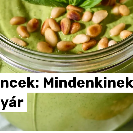
ncek:
Mindenkine
yár