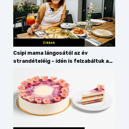
Cikkek
Csipi mama lángosától az év
strandételéig – idén is felzabáltuk a
Balaton déli partját