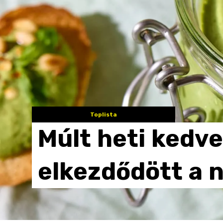
Toplista
Múlt
heti
kedve
elkezdődött
a
n