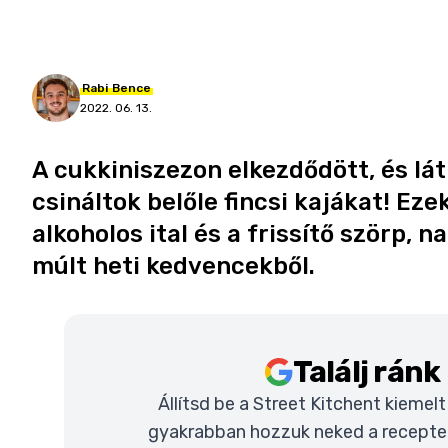
Rabi
Bence
2022. 06. 13.
A cukkiniszezon elkezdődött, és lát
csináltok belőle fincsi kajákat! Ez
alkoholos ital és a frissítő szörp, 
múlt heti kedvencekből.
Találj rán
Állítsd be a Street Kitchent kiemel
gyakrabban hozzuk neked a recepteke