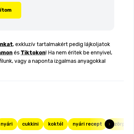
lítom
inkat
, exkluzív tartalmakért pedig lájkoljatok
amon
és
Tiktokon
! Ha nem éritek be ennyivel,
filunk, vagy a naponta izgalmas anyagokkal
nyári
cukkini
koktél
nyári recept
szörp