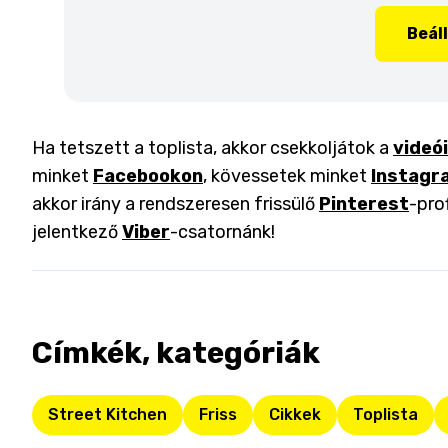
Beál
Ha tetszett a toplista, akkor csekkoljátok a
videó
minket
Facebookon
, kövessetek minket
Instagr
akkor irány a rendszeresen frissülő
Pinterest
-pro
jelentkező
Viber
-csatornánk!
Címkék, kategóriák
Street Kitchen
Friss
Cikkek
Toplista