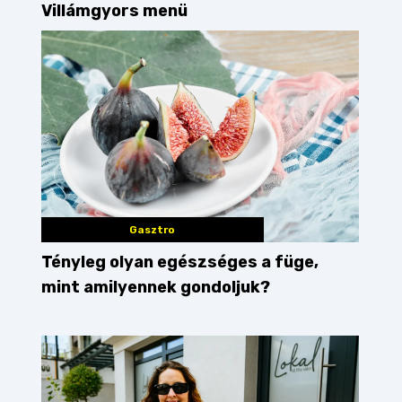
Villámgyors menü
Gasztro
Tényleg olyan egészséges a füge,
mint amilyennek gondoljuk?
múlt heti kedvencek