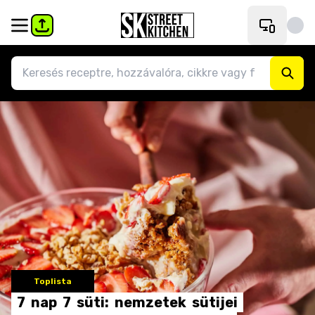
Toplista
7
nap
7
süti:
nemzetek
sütijei