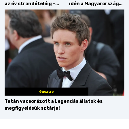
az év strandételéig –
idén a Magyarország
idén is felzabáltuk a
tortája címért
Balaton déli partját
Gasztro
Tatán vacsorázott a Legendás állatok és
megfigyelésük sztárja!