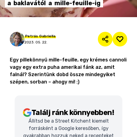
a
baklavától
a
mille-feuille-ig
Petrás
Gabriella
2023. 05. 22.
Egy pillekönnyű mille-feuille, egy krémes cannoli
vagy egy extra puha amerikai fánk az, amit
falnál? Szerintünk dobd össze mindegyiket
szépen, sorban – ahogy mi! :)
Találj ránk könnyebben!
Állítsd be a Street Kitchent kiemelt
forrásként a Google keresőben, így
gyakrabban hozzuk neked a recepteket