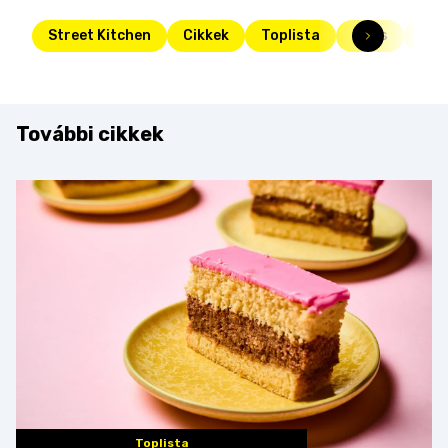
Street Kitchen
Cikkek
Toplista
Friss
süti
További cikkek
Toplista