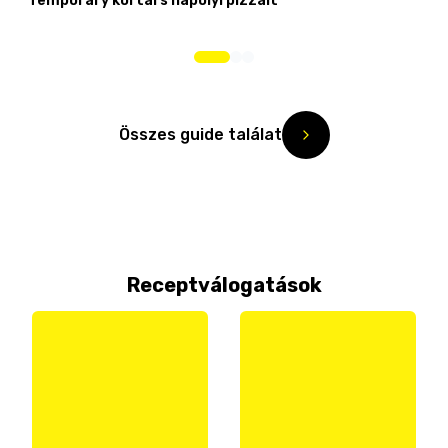
Temporary kortárs nápolyi pizzáit
Összes guide találat
Receptválogatások