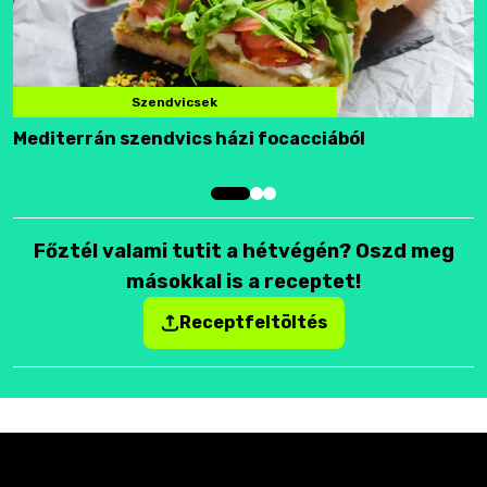
Szendvicsek
Mediterrán szendvics házi focacciából
F
Főztél valami tutit a hétvégén? Oszd meg
másokkal is a receptet!
Receptfeltöltés