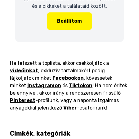
és a cikkeket a találataid között.
Beállítom
Ha tetszett a toplista, akkor csekkoljátok a
videóinkat
, exkluzív tartalmakért pedig
lájkoljatok minket
Facebookon
, kövessetek
minket
Instagramon
és
Tiktokon
! Ha nem éritek
be ennyivel, akkor irány a rendszeresen frissülő
Pinterest
-profilunk, vagy a naponta izgalmas
anyagokkal jelentkező
Viber
-csatornánk!
Címkék, kategóriák