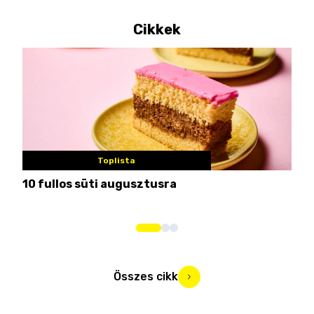
Cikkek
Toplista
10 fullos süti augusztusra
Nem
me
Összes cikk