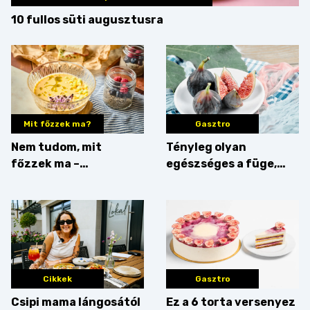
10 fullos süti augusztusra
Mit főzzek ma?
Gasztro
Nem tudom, mit
Tényleg olyan
főzzek ma –
egészséges a füge,
Villámgyors menü
mint amilyennek
gondoljuk?
Cikkek
Gasztro
Csipi mama lángosától
Ez a 6 torta versenyez