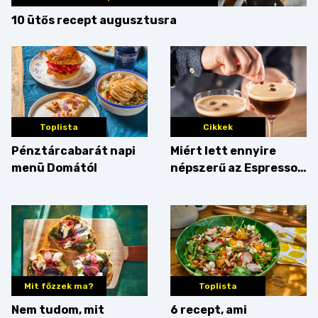
10 ütős recept augusztusra
Toplista
Cikkek
Pénztárcabarát napi
Miért lett ennyire
menü Domától
népszerű az Espresso
Martini – és mit
érdemes enni mellé?
Mit főzzek ma?
Toplista
Nem tudom, mit
6 recept, ami