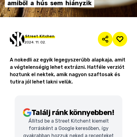
amiből
a
hús
sem
hiányzik
Street
Kitchen
2024. 11. 02.
A nokedli az egyik legegyszerűbb alapkaja, amit
a végtelenségig lehet extrázni. Hatféle verziót
hoztunk el nektek, amik nagyon szaftosak és
tutira jól lehet lakni velük.
Találj ránk könnyebben!
Állítsd be a Street Kitchent kiemelt
forrásként a Google keresőben, így
gyakrabban hozzuk neked a recepteket