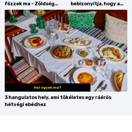
főzzek ma – Zöldség
bebizonyítja, hogy a
minden mennyiségben
barack húsok mellé is
zseniális
Hol egyek ma?
3 hangulatos hely, ami tökéletes egy ráérős
hétvégi ebédhez