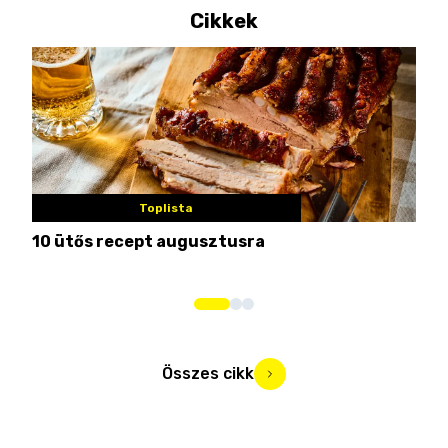
Cikkek
Toplista
10 ütős recept augusztusra
Pén
Összes cikk