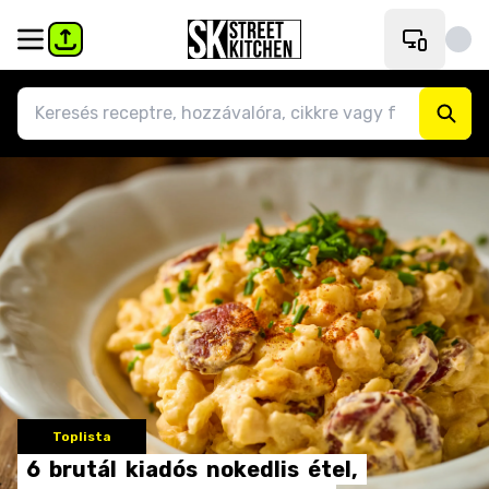
Toplista
6
brutál
kiadós
nokedlis
étel,