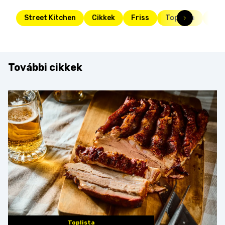
Street Kitchen
Cikkek
Friss
Toplista
noke
További cikkek
Toplista