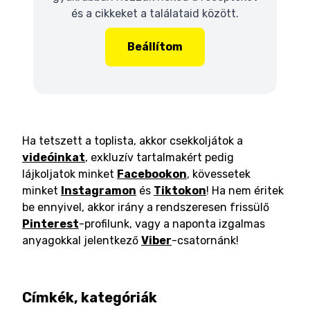
és a cikkeket a találataid között.
Beállítom
Ha tetszett a toplista, akkor csekkoljátok a
videóinkat
, exkluzív tartalmakért pedig
lájkoljatok minket
Facebookon
, kövessetek
minket
Instagramon
és
Tiktokon
! Ha nem éritek
be ennyivel, akkor irány a rendszeresen frissülő
Pinterest
-profilunk, vagy a naponta izgalmas
anyagokkal jelentkező
Viber
-csatornánk!
Címkék, kategóriák