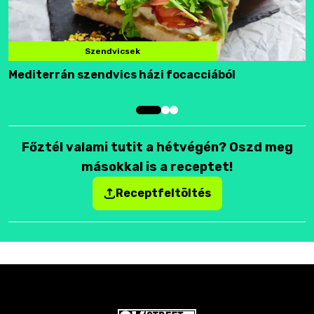
Szendvicsek
Mediterrán szendvics házi focacciából
F
Főztél valami tutit a hétvégén? Oszd meg
másokkal is a receptet!
Receptfeltöltés