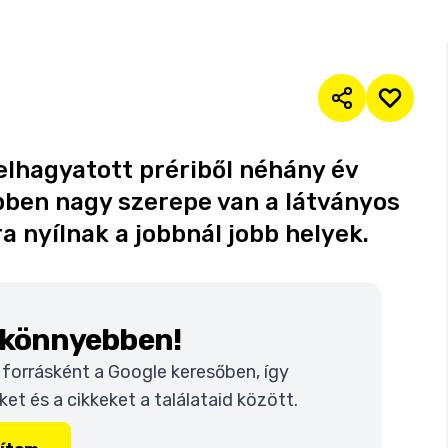
 elhagyatott prériből néhány év
bben nagy szerepe van a látványos
ra nyílnak a jobbnál jobb helyek.
k könnyebben!
t forrásként a Google keresőben, így
t és a cikkeket a találataid között.