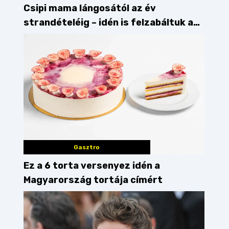
Csipi mama lángosától az év
strandételéig – idén is felzabáltuk a
Balaton déli partját
Gasztro
Ez a 6 torta versenyez idén a
Magyarország tortája címért