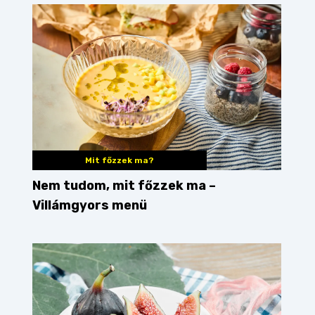
Mit főzzek ma?
Nem tudom, mit főzzek ma –
Villámgyors menü
d
skandináv
Buda