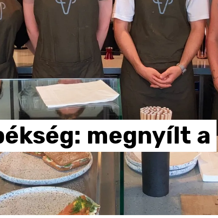
pékség:
megnyílt
a