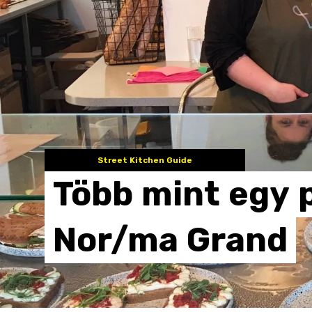
Street Kitchen Guide
Több
mint
egy
Nor/ma
Grand