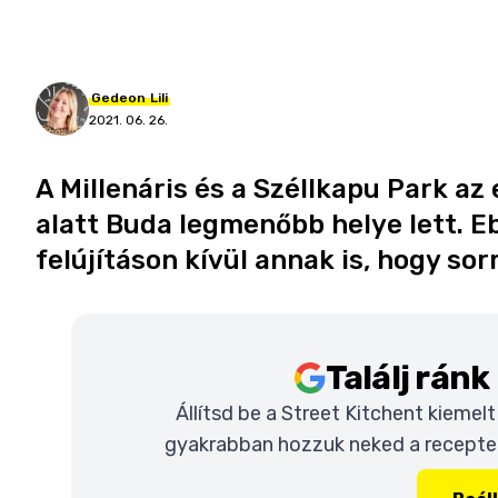
Gedeon
Lili
2021. 06. 26.
A Millenáris és a Széllkapu Park az
alatt Buda legmenőbb helye lett. E
felújításon kívül annak is, hogy sor
Találj rán
Állítsd be a Street Kitchent kiemel
gyakrabban hozzuk neked a recepteke