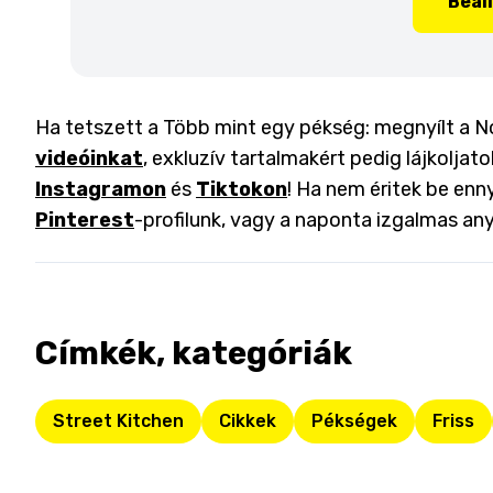
Beál
Ha tetszett a Több mint egy pékség: megnyílt a No
videóinkat
, exkluzív tartalmakért pedig lájkoljat
Instagramon
és
Tiktokon
! Ha nem éritek be enny
Pinterest
-profilunk, vagy a naponta izgalmas an
Címkék, kategóriák
Street Kitchen
Cikkek
Pékségek
Friss