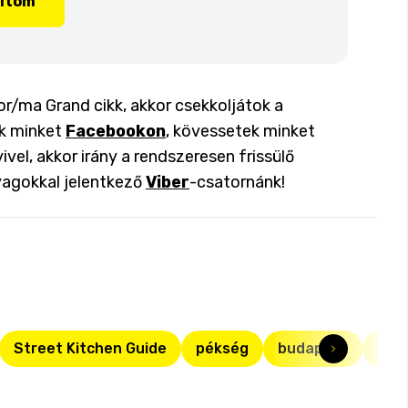
lítom
r/ma Grand cikk, akkor csekkoljátok a
ok minket
Facebookon
, kövessetek minket
ivel, akkor irány a rendszeresen frissülő
yagokkal jelentkező
Viber
-csatornánk!
Street Kitchen Guide
pékség
budapest
své