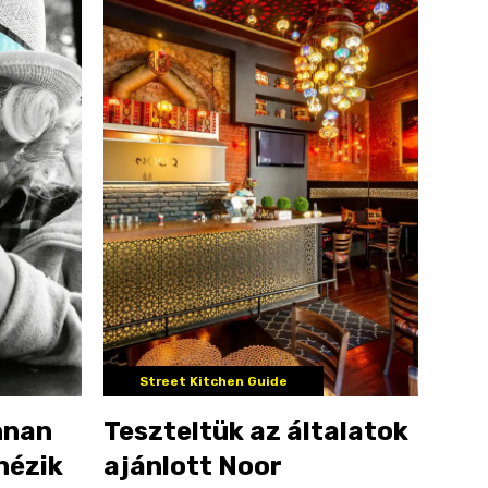
Street Kitchen Guide
nnan
Teszteltük az általatok
nézik
ajánlott Noor