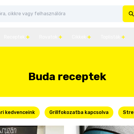
Receptek
Rovatok
Cikkek
Toplisták
Buda receptek
ri kedvenceink
Grillfokozatba kapcsolva
Stre