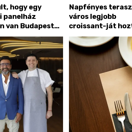
lt, hogy egy
Napfényes terasz
i panelház
város legjobb
an van Budapest
croissant-ját hoz
legjobb fagyizója
Budára a Freyja