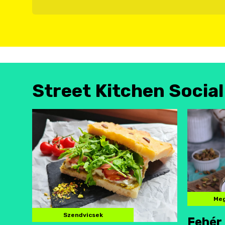
Street Kitchen Socia
Meg
Szendvicsek
Fehér 