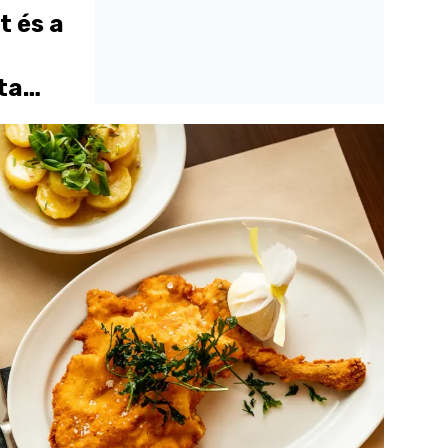
t és a
ta