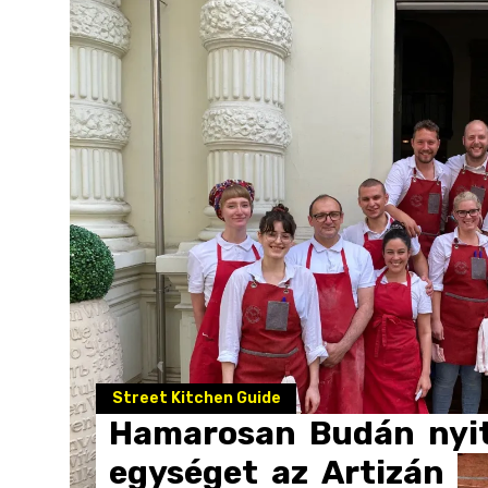
Street Kitchen Guide
Hamarosan
Budán
nyi
egységet
az
Artizán