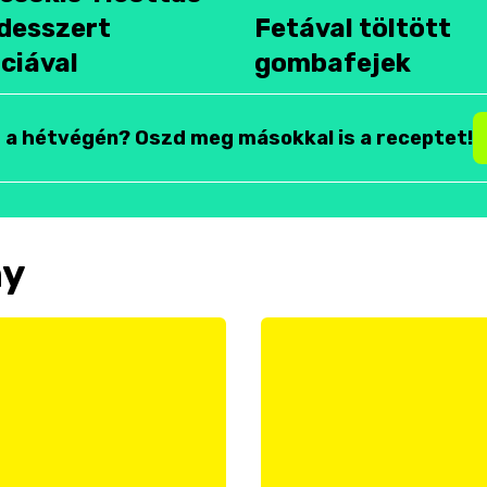
desszert
Fetával töltött
ciával
gombafejek
t a hétvégén? Oszd meg másokkal is a receptet!
ny