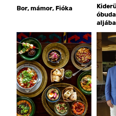
Kiderü
Bor, mámor, Fióka
óbuda
aljáb
egyik 