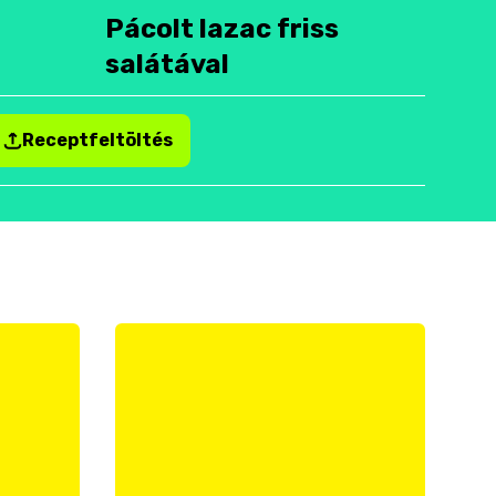
Pácolt lazac friss
salátával
Receptfeltöltés