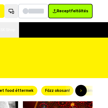
Receptfeltöltés
SK Shop
et food éttermek
Főzz okosan!
Villámgyors r