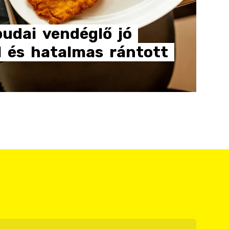
budai
vendéglő
jó
l
és
hatalmas
rántott