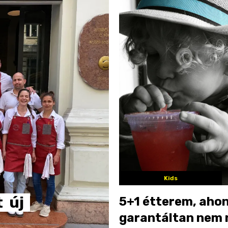
Kids
t
új
5+1 étterem, aho
garantáltan nem 