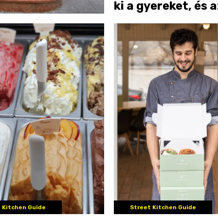
ki a gyereket, és 
ízekről sem kell
lemondani
 Kitchen Guide
Street Kitchen Guide