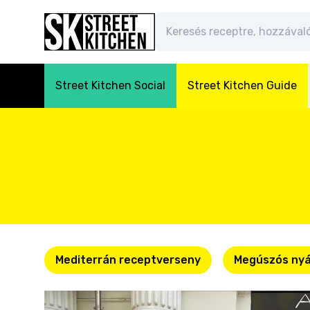
Street Kitchen Social
Street Kitchen Guide
Mediterrán receptverseny
Megúszós nyá