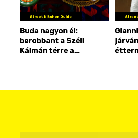
Street Kitchen Guide
Street
Buda nagyon él:
Gianni
berobbant a Széll
járvá
Kálmán térre a
étter
Dobrumba testvére, a
Pingrumba