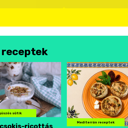
l receptek
úszós sütik
Mediterrán receptek
csokis-ricottás