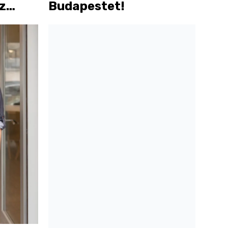
az
Budapestet!