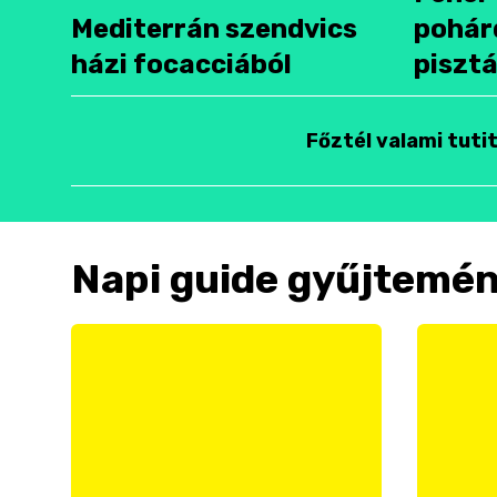
Mediterrán szendvics
pohár
házi focacciából
pisztá
Főztél valami tuti
Napi guide gyűjtemé