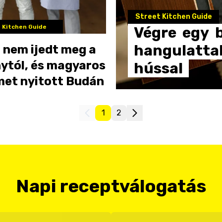
Street Kitchen Guide
 Kitchen Guide
Végre
egy
hangulatta
 nem ijedt meg a
nytól, és magyaros
hússal
met nyitott Budán
1
2
Napi receptválogatás