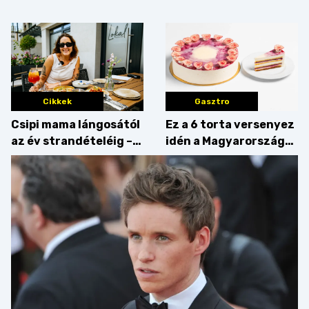
Villámgyors menü
mint amilyennek
gondoljuk?
Cikkek
Gasztro
Csipi mama lángosától
Ez a 6 torta versenyez
az év strandételéig –
idén a Magyarország
idén is felzabáltuk a
tortája címért
Balaton déli partját