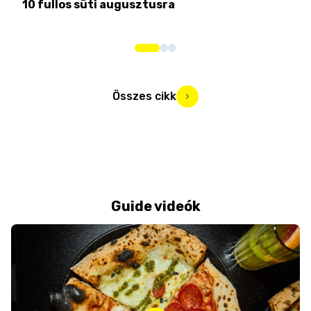
10 fullos süti augusztusra
Nem
me
Összes cikk
Guide videók