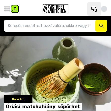
Gasztro
Óriási
matchahiány
söpörhet