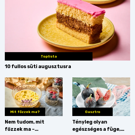
Toplista
10 fullos süti augusztusra
Mit főzzek ma?
Gasztro
Nem tudom, mit
Tényleg olyan
főzzek ma –
egészséges a füge,