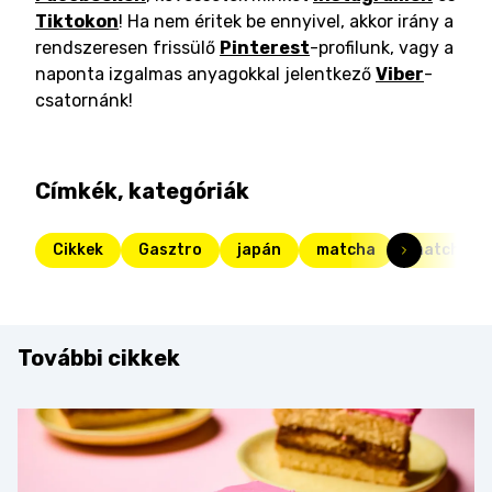
Tiktokon
! Ha nem éritek be ennyivel, akkor irány a
rendszeresen frissülő
Pinterest
-profilunk, vagy a
naponta izgalmas anyagokkal jelentkező
Viber
-
csatornánk!
Címkék, kategóriák
Cikkek
Gasztro
japán
matcha
matcha te
További cikkek