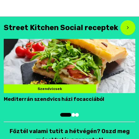
Street Kitchen Social receptek
Szendvicsek
Mediterrán szendvics házi focacciából
F
Főztél valami tutit a hétvégén? Oszd meg