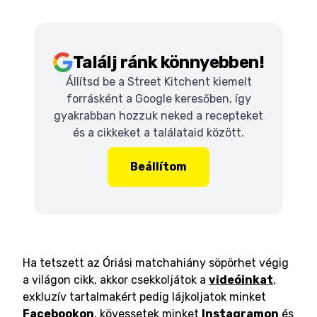
Találj ránk könnyebben!
Állítsd be a Street Kitchent kiemelt
forrásként a Google keresőben, így
gyakrabban hozzuk neked a recepteket
és a cikkeket a találataid között.
Beállítom
Ha tetszett az Óriási matchahiány söpörhet végig
a világon cikk, akkor csekkoljátok a
videóinkat
,
exkluzív tartalmakért pedig lájkoljatok minket
Facebookon
, kövessetek minket
Instagramon
és