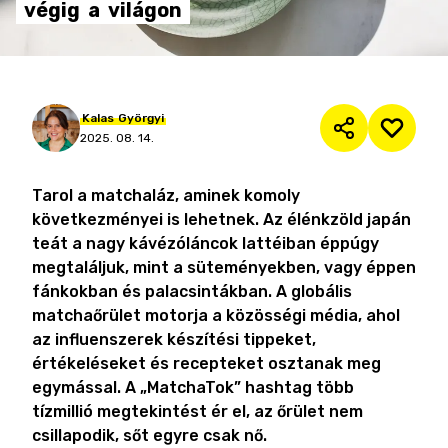
végig
a
világon
Kalas
Györgyi
2025. 08. 14.
Tarol a matchaláz, aminek komoly
következményei is lehetnek. Az élénkzöld japán
teát a nagy kávézóláncok lattéiban éppúgy
megtaláljuk, mint a süteményekben, vagy éppen
fánkokban és palacsintákban. A globális
matchaőrület motorja a közösségi média, ahol
az influenszerek készítési tippeket,
értékeléseket és recepteket osztanak meg
egymással. A „MatchaTok” hashtag több
tízmillió megtekintést ér el, az őrület nem
csillapodik, sőt egyre csak nő.