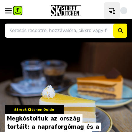
Street Kitchen Guide
Megkóstoltuk
az
ország
tortáit:
a
napraforgómag
és
a