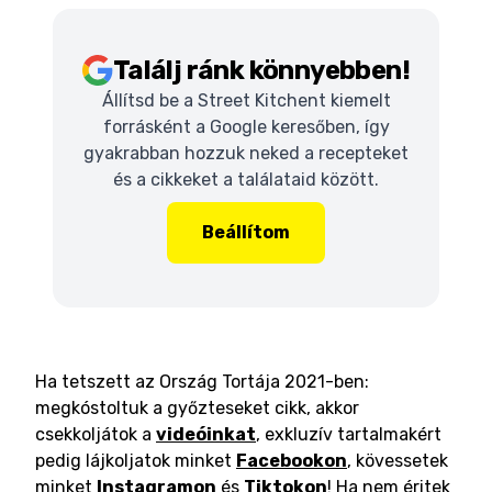
Találj ránk könnyebben!
Állítsd be a Street Kitchent kiemelt
forrásként a Google keresőben, így
gyakrabban hozzuk neked a recepteket
és a cikkeket a találataid között.
Beállítom
Ha tetszett az Ország Tortája 2021-ben:
megkóstoltuk a győzteseket cikk, akkor
csekkoljátok a
videóinkat
, exkluzív tartalmakért
pedig lájkoljatok minket
Facebookon
, kövessetek
minket
Instagramon
és
Tiktokon
! Ha nem éritek