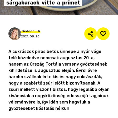
sárgabarack
vitte
a
prímet
Gedeon
Lili
2021. 08. 20.
A cukrászok piros betűs ünnepe a nyár vége
felé közeledve nemcsak augusztus 20-a,
hanem az Ország Tortája verseny győztesének
kihirdetése is augusztus elején. Évről évre
harcba szállnak érte kis és nagy cukrászdák,
hogy a szakértő zsűri előtt bizonyítsanak. A
zsűri mellett viszont biztos, hogy legalább olyan
kíváncsiak a nagyközönség édesszájú tagjainak
véleményére is, így idén sem hagytuk a
győzteseket kóstolás nélkül!