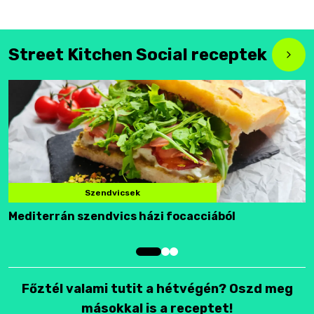
Street Kitchen Social receptek
Szendvicsek
Mediterrán szendvics házi focacciából
F
Főztél valami tutit a hétvégén? Oszd meg
másokkal is a receptet!