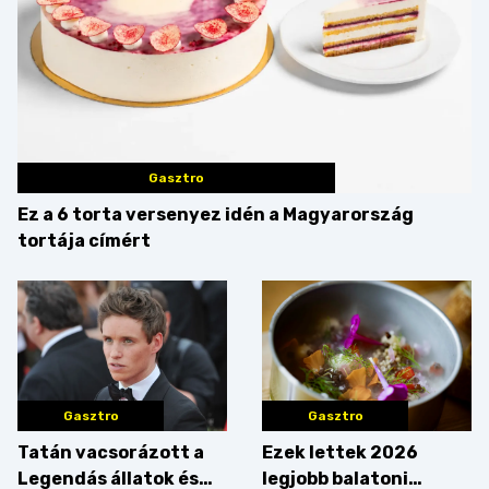
Gasztro
Ez a 6 torta versenyez idén a Magyarország
tortája címért
Gasztro
Gasztro
Tatán vacsorázott a
Ezek lettek 2026
Legendás állatok és
legjobb balatoni