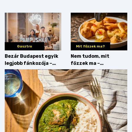
megfigyelésük sztárja!
strandételei –
végigkóstoltuk a
győzteseket
Gasztro
Mit főzzek ma?
Bezár Budapest egyik
Nem tudom, mit
legjobb fánkozója –
főzzek ma –
búcsúzik a Pampushka
Főszerepben a
camembert