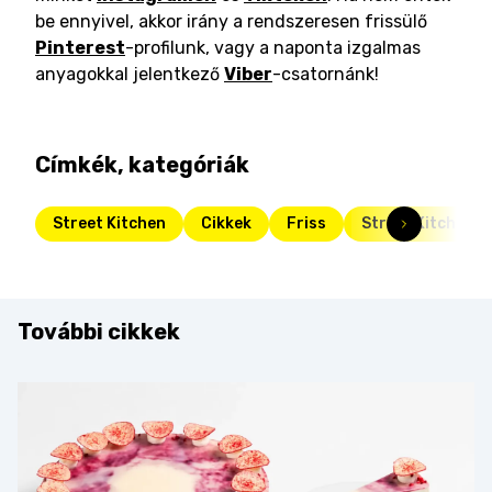
be ennyivel, akkor irány a rendszeresen frissülő
Pinterest
-profilunk, vagy a naponta izgalmas
anyagokkal jelentkező
Viber
-csatornánk!
Címkék, kategóriák
Street Kitchen
Cikkek
Friss
Street Kitchen G
További cikkek