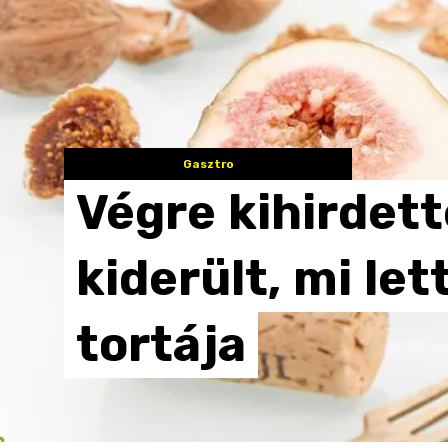
Gasztro
Végre
kihirdet
kiderült,
mi
let
tortája