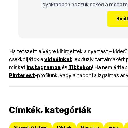
gyakrabban hozzuk neked a recepteke
Beál
Ha tetszett a Végre kihirdették a nyertest – kiderült
csekkoljátok a
videóinkat
, exkluzív tartalmakért 
minket
Instagramon
és
Tiktokon
! Ha nem éritek
Pinterest
-profilunk, vagy a naponta izgalmas an
Címkék, kategóriák
Street Kitchen
Cikkek
Gasztro
Friss