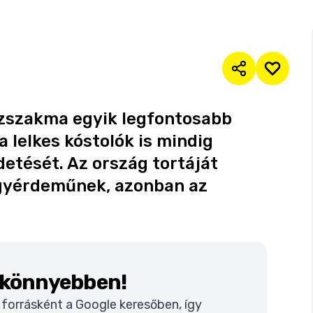
szszakma egyik legfontosabb
 lelkes kóstolók is mindig
detését. Az ország tortáját
gyérdeműnek, azonban az
k könnyebben!
t forrásként a Google keresőben, így