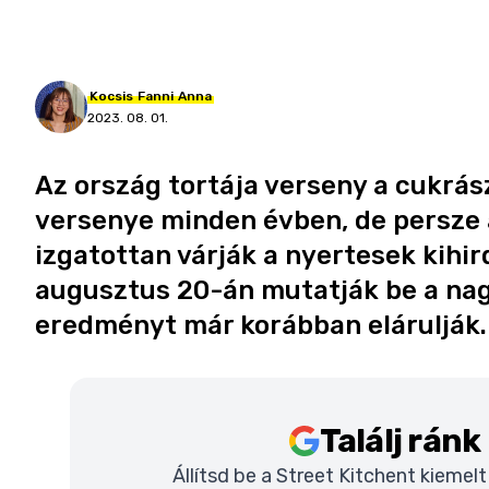
Kocsis
Fanni
Anna
2023. 08. 01.
Az ország tortája verseny a cukrá
versenye minden évben, de persze a
izgatottan várják a nyertesek kihir
augusztus 20-án mutatják be a na
eredményt már korábban elárulják.
Találj rán
Állítsd be a Street Kitchent kiemel