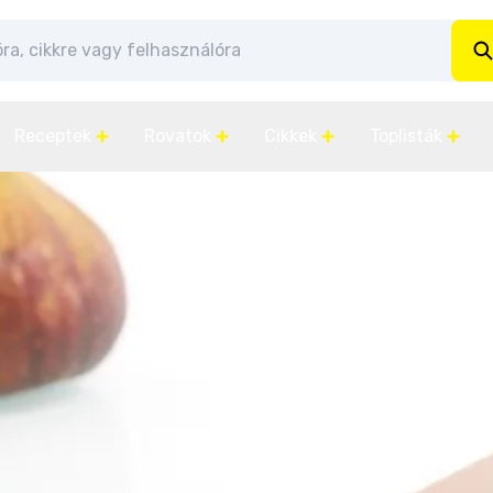
Receptek
Rovatok
Cikkek
Toplisták