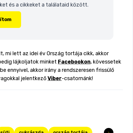
t és a cikkeket a találataid között.
lítom
, mi lett az idei év Ország tortája cikk, akkor
pedig lájkoljatok minket
Facebookon
, kövessetek
 be ennyivel, akkor irány a rendszeresen frissülő
yagokkal jelentkező
Viber
-csatornánk!
süti
cukrászda
ország tortája