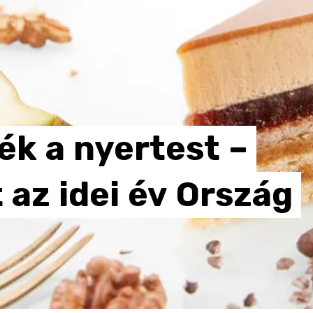
ték
a
nyertest
–
t
az
idei
év
Ország