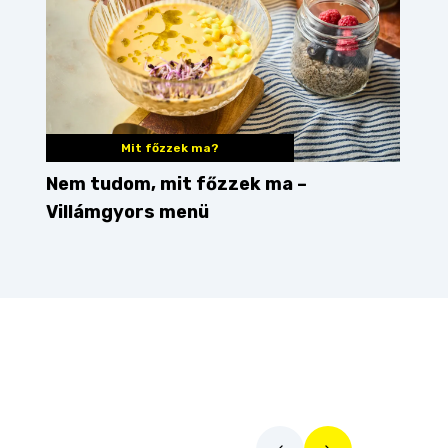
Mit főzzek ma?
Nem tudom, mit főzzek ma –
Villámgyors menü