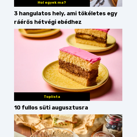
Hol egyek ma?
3 hangulatos hely, ami tökéletes egy
ráérős hétvégi ebédhez
Toplista
10 fullos süti augusztusra