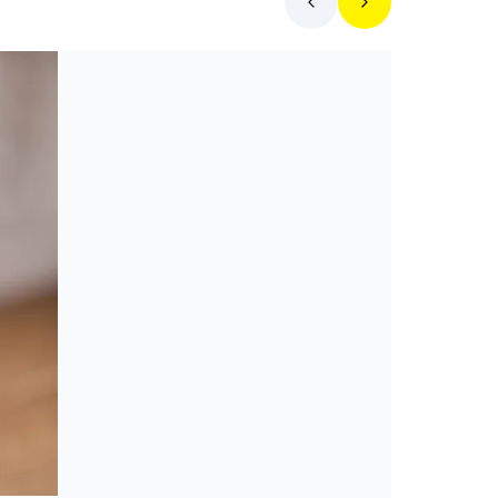
Mit főzzek ma?