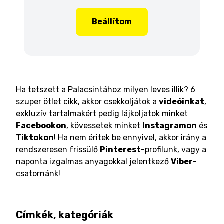
Beállítom
Ha tetszett a Palacsintához milyen leves illik? 6
szuper ötlet cikk, akkor csekkoljátok a
videóinkat
,
exkluzív tartalmakért pedig lájkoljatok minket
Facebookon
, kövessetek minket
Instagramon
és
Tiktokon
! Ha nem éritek be ennyivel, akkor irány a
rendszeresen frissülő
Pinterest
-profilunk, vagy a
naponta izgalmas anyagokkal jelentkező
Viber
-
csatornánk!
Címkék, kategóriák