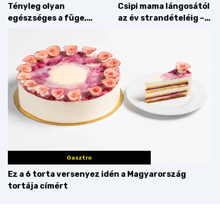
Tényleg olyan
Csipi mama lángosától
egészséges a füge,
az év strandételéig –
mint amilyennek
idén is felzabáltuk a
gondoljuk?
Balaton déli partját
Gasztro
Ez a 6 torta versenyez idén a Magyarország
tortája címért