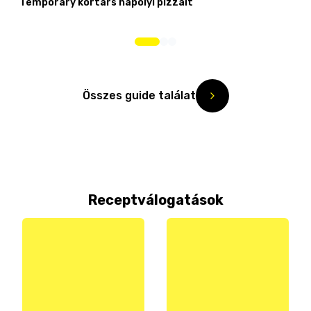
Temporary kortárs nápolyi pizzáit
Összes guide találat
Receptválogatások