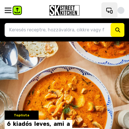
Toplista
6
kiadós
leves,
ami
a