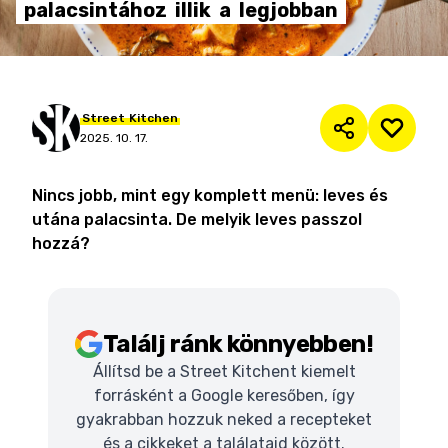
palacsintához
illik
a
legjobban
Street
Kitchen
2025. 10. 17.
Nincs jobb, mint egy komplett menü: leves és
utána palacsinta. De melyik leves passzol
hozzá?
Találj ránk könnyebben!
Állítsd be a Street Kitchent kiemelt
forrásként a Google keresőben, így
gyakrabban hozzuk neked a recepteket
és a cikkeket a találataid között.