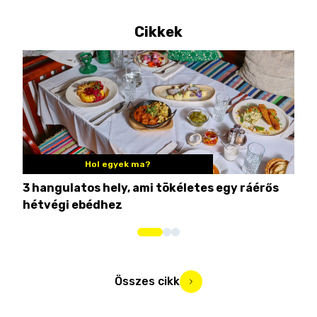
Cikkek
Hol egyek ma?
3 hangulatos hely, ami tökéletes egy ráérős
10 
hétvégi ebédhez
Összes cikk