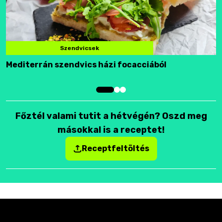
Szendvicsek
Mediterrán szendvics házi focacciából
F
Főztél valami tutit a hétvégén? Oszd meg
másokkal is a receptet!
Receptfeltöltés