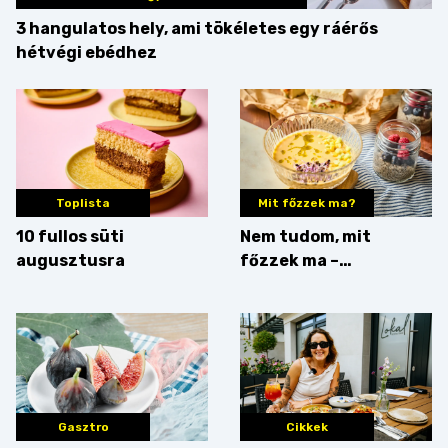
3 hangulatos hely, ami tökéletes egy ráérős
hétvégi ebédhez
Toplista
Mit főzzek ma?
10 fullos süti
Nem tudom, mit
augusztusra
főzzek ma –
Villámgyors menü
Gasztro
Cikkek