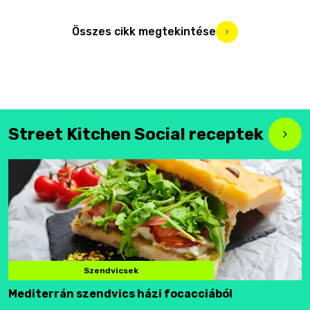
Összes cikk megtekintése
Street Kitchen Social receptek
Szendvicsek
Mediterrán szendvics házi focacciából
F