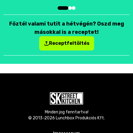
Főztél valami tutit a hétvégén? Oszd meg
másokkal is a receptet!
Receptfeltöltés
Minden jog fenntartva!
© 2013-
2026
Lunchbox Produkciós Kft.