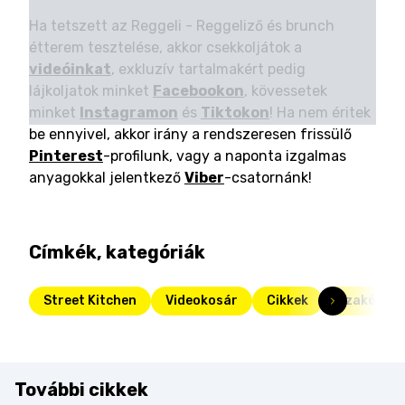
Ha tetszett az Reggeli - Reggeliző és brunch
étterem tesztelése, akkor csekkoljátok a
videóinkat
, exkluzív tartalmakért pedig
lájkoljatok minket
Facebookon
, kövessetek
minket
Instagramon
és
Tiktokon
! Ha nem éritek
be ennyivel, akkor irány a rendszeresen frissülő
Pinterest
-profilunk, vagy a naponta izgalmas
anyagokkal jelentkező
Viber
-csatornánk!
Címkék, kategóriák
Street Kitchen
Videokosár
Cikkek
Szakértün
További cikkek