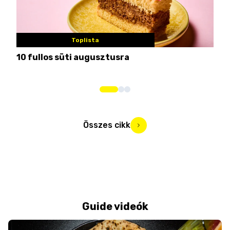
Toplista
10 fullos süti augusztusra
Nem
me
Összes cikk
Guide videók