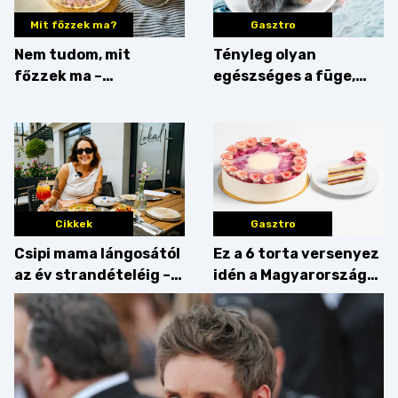
Mit főzzek ma?
Gasztro
Nem tudom, mit
Tényleg olyan
főzzek ma –
egészséges a füge,
Villámgyors menü
mint amilyennek
gondoljuk?
Cikkek
Gasztro
Csipi mama lángosától
Ez a 6 torta versenyez
az év strandételéig –
idén a Magyarország
idén is felzabáltuk a
tortája címért
Balaton déli partját