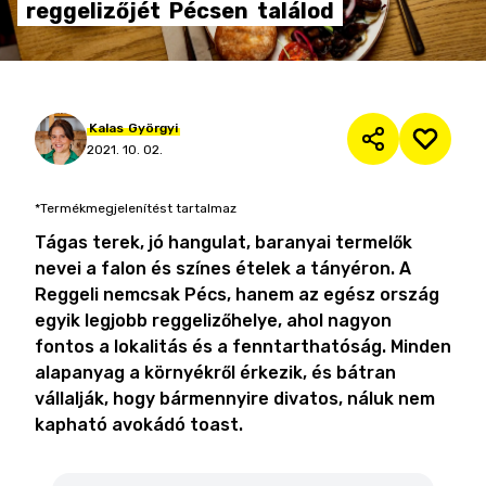
reggelizőjét
Pécsen
találod
Kalas
Györgyi
2021. 10. 02.
*Termékmegjelenítést tartalmaz
Tágas terek, jó hangulat, baranyai termelők
nevei a falon és színes ételek a tányéron. A
Reggeli nemcsak Pécs, hanem az egész ország
egyik legjobb reggelizőhelye, ahol nagyon
fontos a lokalitás és a fenntarthatóság. Minden
alapanyag a környékről érkezik, és bátran
vállalják, hogy bármennyire divatos, náluk nem
kapható avokádó toast.