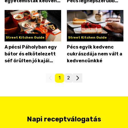
egyetemisták kedvenc
Pécs legnépszerűbb
kávézójában!
vegán éttermében
Street Kitchen Guide
Street Kitchen Guide
A pécsi Páholyban egy
Pécs egyik kedvenc
bátor és elkötelezett
cukrászdája nem vált a
séf őrülten jó kajái
kedvencünkké
játsszák a főszerepet
1
2
Napi receptválogatás