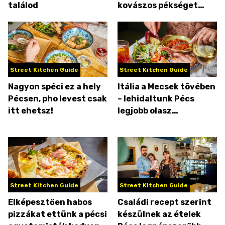
találod
kovászos pékséget
nyitott
Street Kitchen Guide
Street Kitchen Guide
Nagyon spéci ez a hely
Itália a Mecsek tövében
Pécsen, pho levest csak
– lehidaltunk Pécs
itt ehetsz!
legjobb olasz
éttermétől
Street Kitchen Guide
Street Kitchen Guide
Elképesztően habos
Családi recept szerint
pizzákat ettünk a pécsi
készülnek az ételek