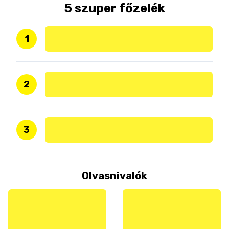
5 szuper főzelék
1
2
3
Olvasnivalók