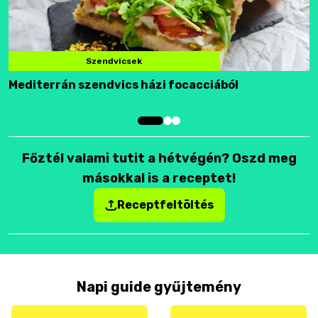
Szendvicsek
Mediterrán szendvics házi focacciából
F
Főztél valami tutit a hétvégén? Oszd meg
másokkal is a receptet!
Receptfeltöltés
Napi guide gyűjtemény