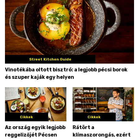
Street Kitchen Guide
Vinotékába oltott bisztró: a legjobb pécsi borok
és szuper kaják egy helyen
Cikkek
Cikkek
Az ország egyik legjobb
Rátört a
reggelizőjét Pécsen
klímaszorongás, ezért