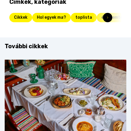
Címkék, kategóriák
Cikkek
Hol egyek ma?
toplista
étteremteszt
További cikkek