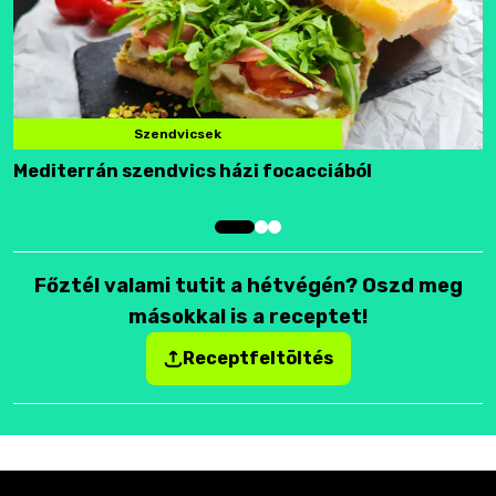
Szendvicsek
Mediterrán szendvics házi focacciából
F
Főztél valami tutit a hétvégén? Oszd meg
másokkal is a receptet!
Receptfeltöltés