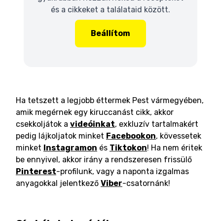
és a cikkeket a találataid között.
Beállítom
Ha tetszett a legjobb éttermek Pest vármegyében,
amik megérnek egy kiruccanást cikk, akkor
csekkoljátok a
videóinkat
, exkluzív tartalmakért
pedig lájkoljatok minket
Facebookon
, kövessetek
minket
Instagramon
és
Tiktokon
! Ha nem éritek
be ennyivel, akkor irány a rendszeresen frissülő
Pinterest
-profilunk, vagy a naponta izgalmas
anyagokkal jelentkező
Viber
-csatornánk!