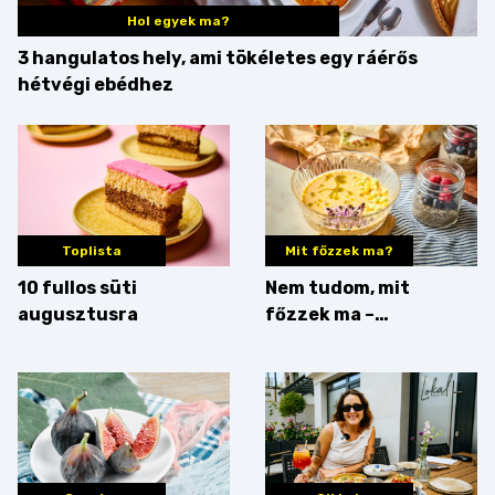
Hol egyek ma?
3 hangulatos hely, ami tökéletes egy ráérős
hétvégi ebédhez
Toplista
Mit főzzek ma?
10 fullos süti
Nem tudom, mit
augusztusra
főzzek ma –
Villámgyors menü