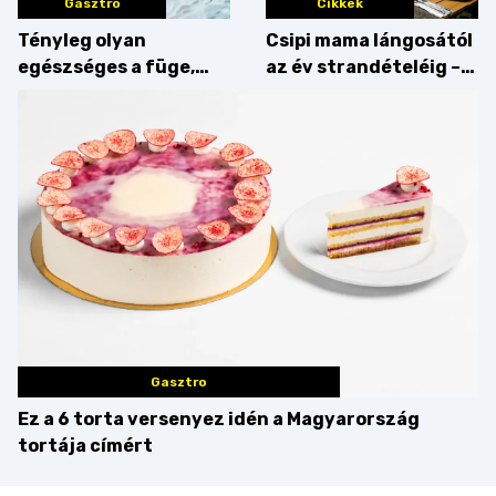
Gasztro
Cikkek
Tényleg olyan
Csipi mama lángosától
egészséges a füge,
az év strandételéig –
mint amilyennek
idén is felzabáltuk a
gondoljuk?
Balaton déli partját
Gasztro
Ez a 6 torta versenyez idén a Magyarország
tortája címért