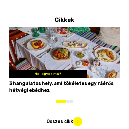
Cikkek
Hol egyek ma?
3 hangulatos hely, ami tökéletes egy ráérős
10 
hétvégi ebédhez
Összes cikk