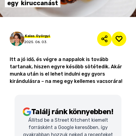
egy
kiruccanást
Kalas
Györgyi
2025. 06. 03.
Itt a jó idő, és végre a nappalok is tovább
tartanak, hiszen egyre később sötétedik. Akár
munka után is el lehet indulni egy gyors
kirándulásra – na meg egy kellemes vacsorára!
Találj ránk könnyebben!
Állítsd be a Street Kitchent kiemelt
forrásként a Google keresőben, így
gyakrabban hozzuk neked a recepteket