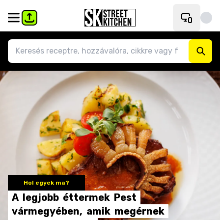
Hol egyek ma?
A
legjobb
éttermek
Pest
vármegyében,
amik
megérnek