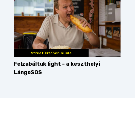
Street Kitchen Guide
Felzabáltuk light - a keszthelyi
LángoSOS