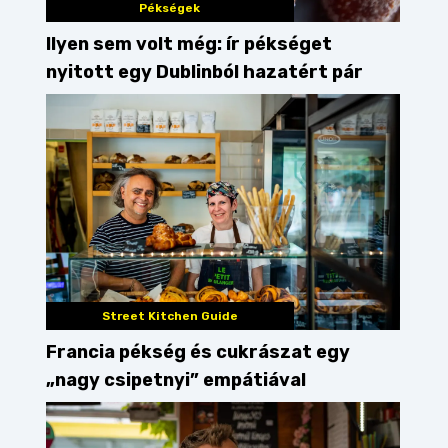
Pékségek
Ilyen sem volt még: ír pékséget
nyitott egy Dublinból hazatért pár
Street Kitchen Guide
Francia pékség és cukrászat egy
„nagy csipetnyi” empátiával