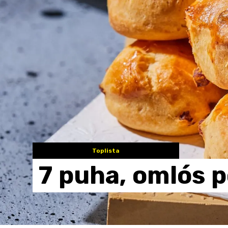
Toplista
7
puha,
omlós
p