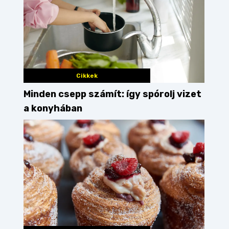
Cikkek
Minden csepp számít: így spórolj vizet
a konyhában