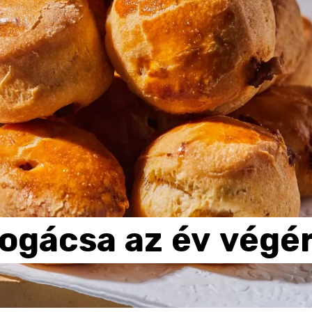
ogácsa
az
év
végé