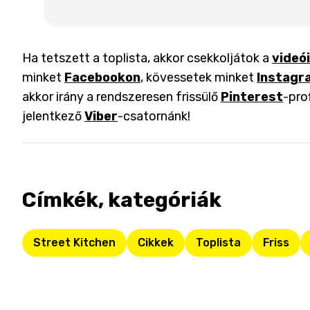
Ha tetszett a toplista, akkor csekkoljátok a
videó
minket
Facebookon
, kövessetek minket
Instagr
akkor irány a rendszeresen frissülő
Pinterest
-pro
jelentkező
Viber
-csatornánk!
Címkék, kategóriák
Street Kitchen
Cikkek
Toplista
Friss