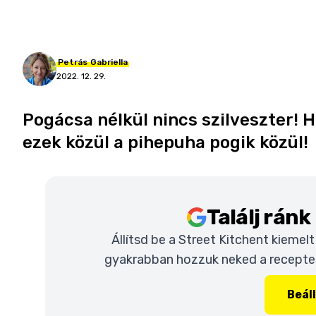
Petrás
Gabriella
2022. 12. 29.
Pogácsa nélkül nincs szilveszter! Ha
ezek közül a pihepuha pogik közül!
Találj rán
Állítsd be a Street Kitchent kiemel
gyakrabban hozzuk neked a recepteke
Beál