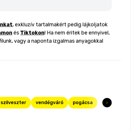
inkat
, exkluzív tartalmakért pedig lájkoljatok
amon
és
Tiktokon
! Ha nem éritek be ennyivel,
filunk, vagy a naponta izgalmas anyagokkal
szilveszter
vendégváró
pogácsa