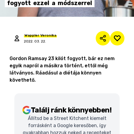
fogyott
ezzel
a
módszerrel
Wappler
Veronika
2022. 03. 22.
Gordon Ramsay 23 kilót fogyott, bár ez nem
egyik napról a másikra történt, ettől még
látványos. Ráadásul a diétája könnyen
követhető.
Találj ránk könnyebben!
Állítsd be a Street Kitchent kiemelt
forrásként a Google keresőben, így
gyakrabban hozzuk neked a recepteket