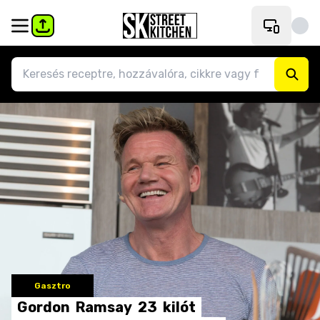
Gasztro
Gordon
Ramsay
23
kilót