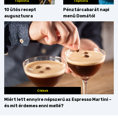
Toplista
Toplista
10 ütős recept
Pénztárcabarát napi
augusztusra
menü Domától
Cikkek
Miért lett ennyire népszerű az Espresso Martini –
és mit érdemes enni mellé?