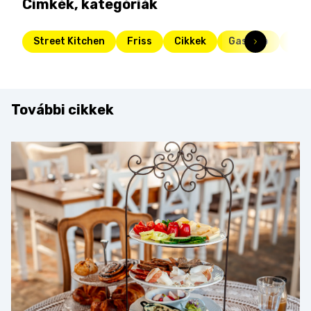
Címkék, kategóriák
Street Kitchen
Friss
Cikkek
Gasztro
szt
További cikkek