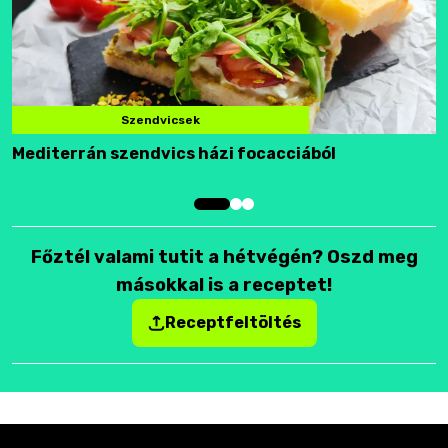
Szendvicsek
Mediterrán szendvics házi focacciából
F
Főztél valami tutit a hétvégén? Oszd meg
másokkal is a receptet!
Receptfeltöltés