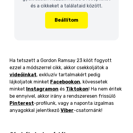
és a cikkeket a találataid között.
Beállítom
Ha tetszett a Gordon Ramsay 23 kilót fogyott
ezzel a módszerrel cikk, akkor csekkoljátok a
videóinkat
, exkluzív tartalmakért pedig
lájkoljatok minket
Facebookon
, kövessetek
minket
Instagramon
és
Tiktokon
! Ha nem éritek
be ennyivel, akkor irány a rendszeresen frissülő
Pinterest
-profilunk, vagy a naponta izgalmas
anyagokkal jelentkező
Viber
-csatornánk!