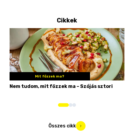
Cikkek
Mit főzzek ma?
Nem tudom, mit főzzek ma – Szójás sztori
Ame
bos
Összes cikk