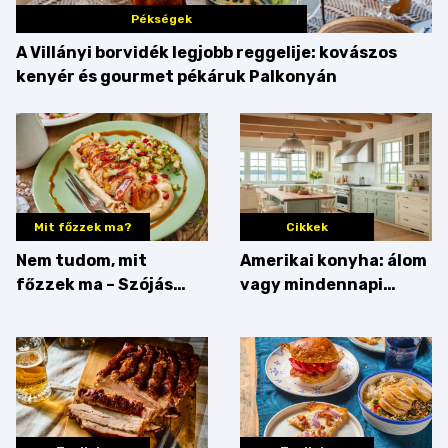
Pékségek
A Villányi borvidék legjobb reggelije: kovászos
kenyér és gourmet pékáruk Palkonyán
Mit főzzek ma?
Cikkek
Nem tudom, mit
Amerikai konyha: álom
főzzek ma – Szójás
vagy mindennapi
sztori
bosszúság? Mutatjuk
az érveket