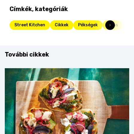
Címkék, kategóriák
Street Kitchen
Cikkek
Pékségek
Friss
St
További cikkek