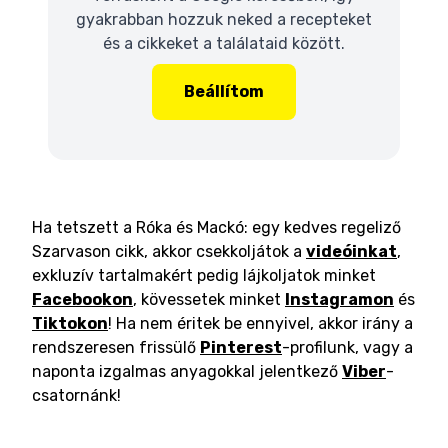
gyakrabban hozzuk neked a recepteket
és a cikkeket a találataid között.
Beállítom
Ha tetszett a Róka és Mackó: egy kedves regeliző
Szarvason cikk, akkor csekkoljátok a
videóinkat
,
exkluzív tartalmakért pedig lájkoljatok minket
Facebookon
, kövessetek minket
Instagramon
és
Tiktokon
! Ha nem éritek be ennyivel, akkor irány a
rendszeresen frissülő
Pinterest
-profilunk, vagy a
naponta izgalmas anyagokkal jelentkező
Viber
-
csatornánk!