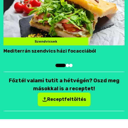
Szendvicsek
Mediterrán szendvics házi focacciából
F
Főztél valami tutit a hétvégén? Oszd meg
másokkal is a receptet!
Receptfeltöltés