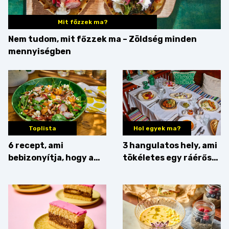
Mit főzzek ma?
Nem tudom, mit főzzek ma – Zöldség minden
mennyiségben
Toplista
Hol egyek ma?
6 recept, ami
3 hangulatos hely, ami
bebizonyítja, hogy a
tökéletes egy ráérős
barack húsok mellé is
hétvégi ebédhez
zseniális