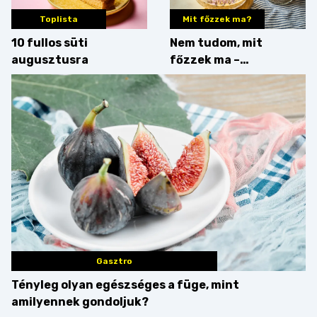
Toplista
Mit főzzek ma?
10 fullos süti
Nem tudom, mit
augusztusra
főzzek ma –
Villámgyors menü
Gasztro
Tényleg olyan egészséges a füge, mint
amilyennek gondoljuk?