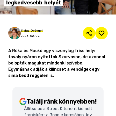
legkedvesebb
helyét
Kalas
Györgyi
2023. 02. 09.
A Róka és Mackó egy viszonylag friss hely:
tavaly nyáron nyitottak Szarvason, de azonnal
belopták magukat mindenki szívébe.
Egymásnak adják a kilincset a vendégek egy
sima kedd reggelen is.
Találj ránk könnyebben!
Állítsd be a Street Kitchent kiemelt
forrásként a Google keresőben, így