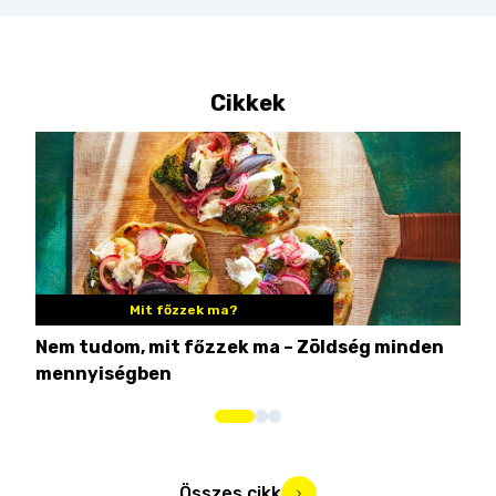
Cikkek
Mit főzzek ma?
Nem tudom, mit főzzek ma – Zöldség minden
6 r
mennyiségben
hús
Összes cikk