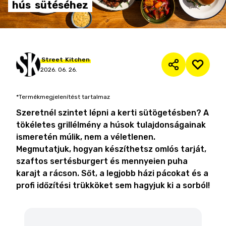
hús
sütéséhez
Street
Kitchen
2026. 06. 26.
*Termékmegjelenítést tartalmaz
Szeretnél szintet lépni a kerti sütögetésben? A
tökéletes grillélmény a húsok tulajdonságainak
ismeretén múlik, nem a véletlenen.
Megmutatjuk, hogyan készíthetsz omlós tarját,
szaftos sertésburgert és mennyeien puha
karajt a rácson. Sőt, a legjobb házi pácokat és a
profi időzítési trükköket sem hagyjuk ki a sorból!