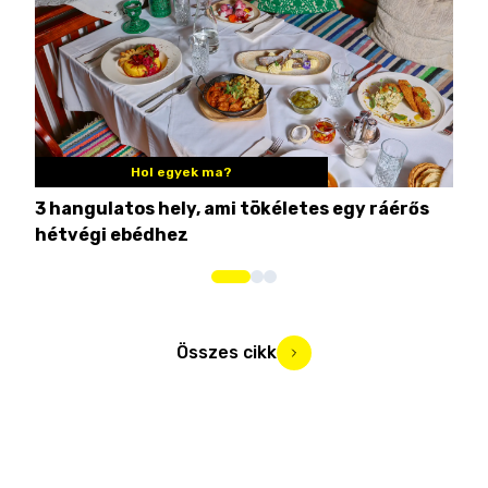
Hol egyek ma?
3 hangulatos hely, ami tökéletes egy ráérős
10 
hétvégi ebédhez
Összes cikk