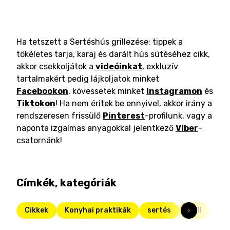
Ha tetszett a Sertéshús grillezése: tippek a
tökéletes tarja, karaj és darált hús sütéséhez cikk,
akkor csekkoljátok a
videóinkat
, exkluzív
tartalmakért pedig lájkoljatok minket
Facebookon
, kövessetek minket
Instagramon
és
Tiktokon
! Ha nem éritek be ennyivel, akkor irány a
rendszeresen frissülő
Pinterest
-profilunk, vagy a
naponta izgalmas anyagokkal jelentkező
Viber
-
csatornánk!
Címkék, kategóriák
Cikkek
Konyhai praktikák
sertés
grill
gri