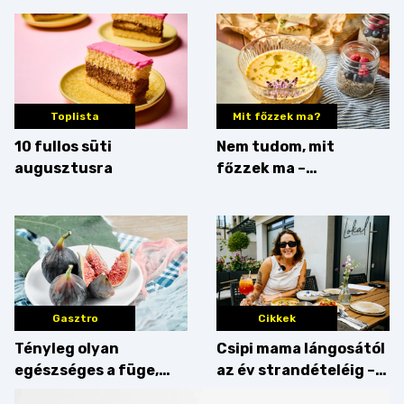
Toplista
Mit főzzek ma?
10 fullos süti
Nem tudom, mit
augusztusra
főzzek ma –
Villámgyors menü
Gasztro
Cikkek
Tényleg olyan
Csipi mama lángosától
egészséges a füge,
az év strandételéig –
mint amilyennek
idén is felzabáltuk a