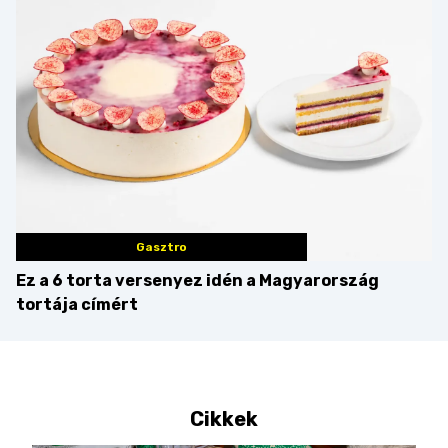
gondoljuk?
Balaton déli partját
Gasztro
Ez a 6 torta versenyez idén a Magyarország
tortája címért
Cikkek