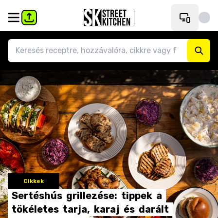
Cikkek
Sertéshús
grillezése:
tippek
a
tökéletes
tarja,
karaj
és
darált